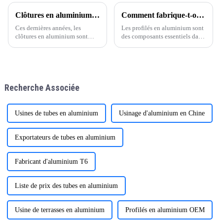
pergolas en aluminium haut de
gamme ONEALU sont la
Clôtures en aluminium : une tendance croissante dans l’architecture moderne
Comment fabrique-t-on des profilés en aluminium ?
solution idéale pour sublimer
villas, hôtels, jardins et projets
Ces dernières années, les
Les profilés en aluminium sont
commerciaux.
clôtures en aluminium sont
des composants essentiels dans
devenues un choix populaire
de nombreuses applications,
dans le monde entier,
allant de la construction et de
notamment dans des régions
l'automobile à l'électronique et
comme l'Amérique du Sud et
au mobilier. Le processus de
l'Europe.
fabrication des profilés en
Recherche Associée
aluminium
Usines de tubes en aluminium
Usinage d'aluminium en Chine
Exportateurs de tubes en aluminium
Fabricant d'aluminium T6
Liste de prix des tubes en aluminium
Usine de terrasses en aluminium
Profilés en aluminium OEM