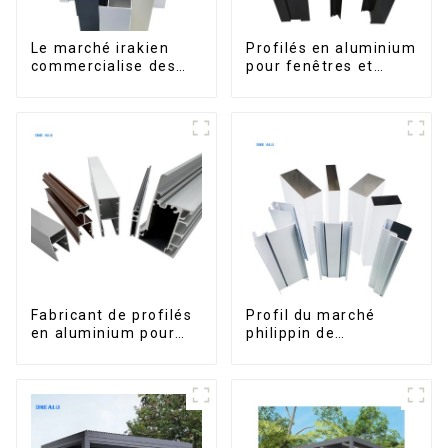
Le marché irakien
Profilés en aluminium
commercialise des
pour fenêtres et
profilés en aluminium
portes, destinés au
pour fenêtres et
marché sud-africain
portes.
Fabricant de profilés
Profil du marché
en aluminium pour
philippin de
fenêtres et portes au
l'aluminium pour
Kosovo
fenêtres et portes