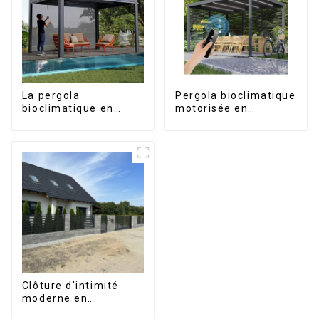
La pergola
Pergola bioclimatique
bioclimatique en
motorisée en
aluminium avec toit à
aluminium à lames
lames orientables
orientables,
étanche peut être
dimensions sur
retournée
mesure, étanche,
manuellement pour
avec éclairage LED
une utilisation sur
pour terrasse
terrasse extérieure.
extérieure
Clôture d'intimité
moderne en
aluminium, sécurité