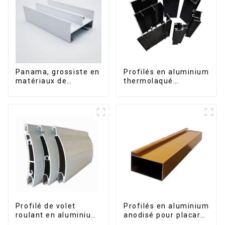
Panama, grossiste en
Profilés en aluminium
matériaux de
thermolaqué
construction, profilés
dominicains pour
en aluminium pour
portes et fenêtres
portes et fenêtres
Profilé de volet
Profilés en aluminium
roulant en aluminium
anodisé pour placard,
de qualité supérieure
armoire, armoire de