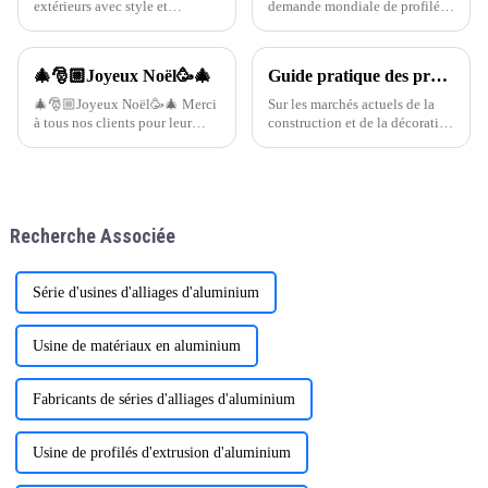
extérieurs avec style et
demande mondiale de profilés
fonctionnalité durable. Les
en aluminium pour portes et
pergolas en aluminium haut de
fenêtres a connu une croissance
gamme ONEALU sont la
remarquable, notamment dans
🎄🎅🏼Joyeux Noël🥳🎄
Guide pratique des profilés en aluminium pour portes et fenêtres
solution idéale pour sublimer
des régions comme l'Amérique
villas, hôtels, jardins et projets
🎄🎅🏼Joyeux Noël🥳🎄 Merci
Sur les marchés actuels de la
commerciaux.
à tous nos clients pour leur
construction et de la décoration
soutien cette année 🤗
intérieure, les profilés en
Continuons à travailler
aluminium sont devenus un
ensemble dans l'industrie de
choix populaire pour les cadres
l'aluminium !
de portes et de fenêtres grâce à
leur légèreté, leur durabilité et
Recherche Associée
leur esthétique.
Série d'usines d'alliages d'aluminium
Usine de matériaux en aluminium
Fabricants de séries d'alliages d'aluminium
Usine de profilés d'extrusion d'aluminium