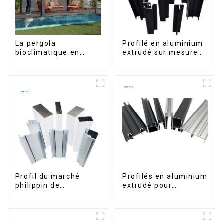
La pergola
Profilé en aluminium
bioclimatique en
extrudé sur mesure
aluminium avec toit à
pour le marché de
lames orientables
Saint-Vincent
étanche peut être
retournée
manuellement pour
une utilisation sur
terrasse extérieure.
Profil du marché
Profilés en aluminium
philippin de
extrudé pour
l'aluminium pour
fenêtres et portes,
fenêtres et portes
série 6000,
disponibles sur le
marché péruvien