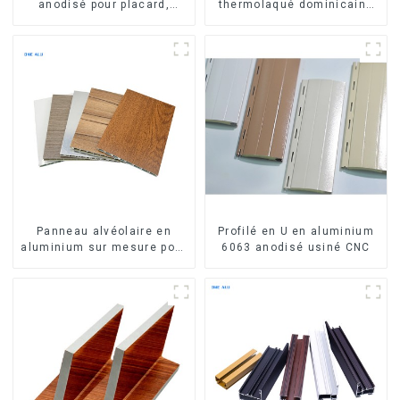
anodisé pour placard,
thermolaqué dominicains
armoire, armoire de
pour portes et fenêtres
cuisine, poignée en verre
Panneau alvéolaire en
Profilé en U en aluminium
aluminium sur mesure pour
6063 anodisé usiné CNC
la rénovation et la
construction intérieures