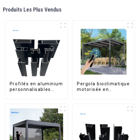
Produits Les Plus Vendus
Profilés en aluminium
Pergola bioclimatique
personnalisables
motorisée en
d'Éthiopie pour
aluminium à lames
maisons et bâtiments
orientables,
dimensions sur
mesure, étanche,
avec éclairage LED
pour terrasse
extérieure