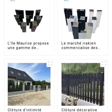
L'île Maurice propose
Le marché irakien
une gamme de
commercialise des
profilés en aluminium
profilés en aluminium
sur mesure pour
pour fenêtres et
fenêtres et portes.
portes.
Clôture d'intimité
Clôture décorative