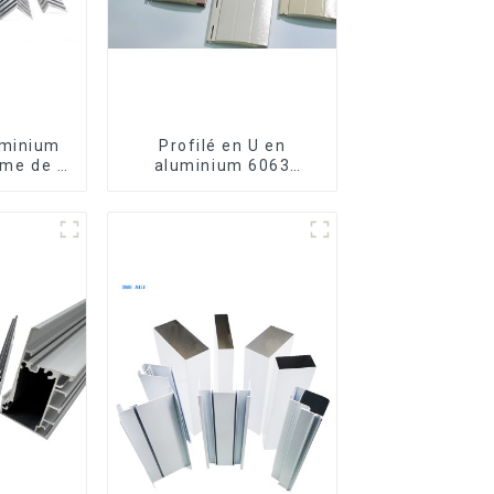
uminium
Profilé en U en
rme de L
aluminium 6063
6063,
anodisé usiné CNC
luminium