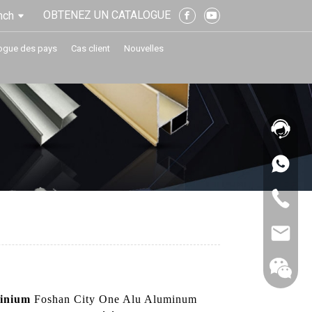
OBTENEZ UN CATALOGUE
nch
ogue des pays
Cas client
Nouvelles
inium
Foshan City One Alu Aluminum