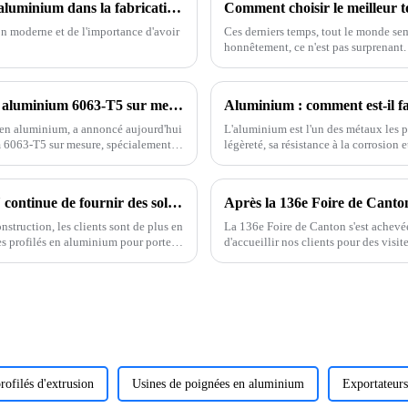
Exploiter la polyvalence du profilé en T en aluminium dans la fabrication moderne
ion moderne et de l'importance d'avoir
Ces derniers temps, tout le monde semb
honnêtement, ce n'est pas surprenant
ONEALU lance des solutions de profilés en aluminium 6063-T5 sur mesure pour les marchés sud-américain et africain
Aluminium : comment est-il f
 en aluminium, a annoncé aujourd'hui
L'aluminium est l'un des métaux les p
m 6063-T5 sur mesure, spécialement
légèreté, sa résistance à la corrosion
 distributeurs.
déjà demandé comment ce matériau 
L'usine de profilés en aluminium ONEALU continue de fournir des solutions de profilés en aluminium de haute qualité pour portes et fenêtres.
Après la 136e Foire de Canton :
struction, les clients sont de plus en
La 136e Foire de Canton s'est achev
des profilés en aluminium pour portes
d'accueillir nos clients pour des visit
 nous nous engageons à fournir des
un climat de confiance et favoriser 
rofilés d'extrusion
Usines de poignées en aluminium
Exportateur