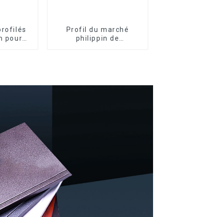
profilés
Profil du marché
m pour
philippin de
ortes au
l'aluminium pour
o
fenêtres et portes