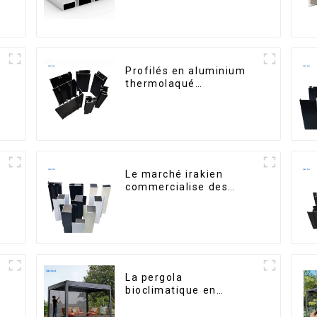
Profilés en aluminium
thermolaqué
dominicains pour portes
et fenêtres
Le marché irakien
commercialise des
s
profilés en aluminium
pour fenêtres et portes.
La pergola
bioclimatique en
aluminium avec toit à
lames orientables