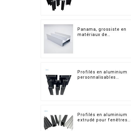
Saint-Vincent
Panama, grossiste en
matériaux de
construction, profilés
en aluminium pour
portes et fenêtres
Profilés en aluminium
personnalisables
d'Éthiopie pour maison
et bâtiments
Profilés en aluminium
extrudé pour fenêtres
et portes, série 6000,
disponibles sur le