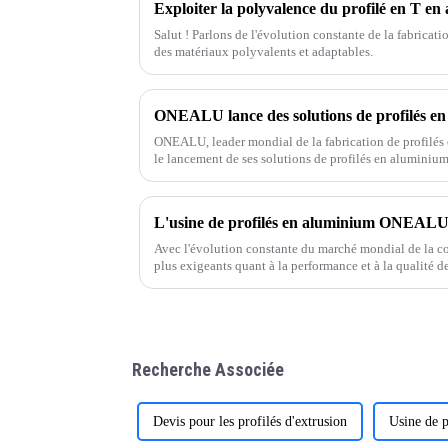
Salut ! Parlons de l'évolution constante de la fabricat
des matériaux polyvalents et adaptables.
ONEALU, leader mondial de la fabrication de profilés
le lancement de ses solutions de profilés en aluminiu
conçues pour répondre aux besoins des grossistes et des
Avec l'évolution constante du marché mondial de la con
plus exigeants quant à la performance et à la qualité 
et fenêtres. En tant que professionnel de l'aluminium,
produits de haute qualité et adaptés à vos besoins.
Recherche Associée
Devis pour les profilés d'extrusion
Usine de p