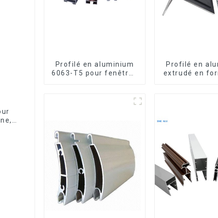
Profilé en aluminium
Profilé en al
6063-T5 pour fenêtres
extrudé en fo
et portes
usiné CNC 
cornière en a
our
ine,