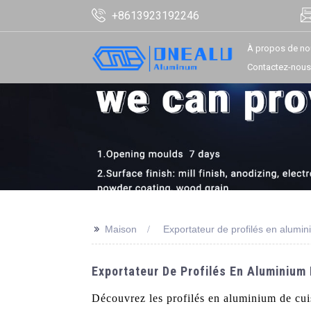
+8613923192246
À propos de no
Contactez-nous
>>
Maison
Exportateur de profilés en alumin
Exportateur De Profilés En Aluminium 
Découvrez les profilés en aluminium de cui