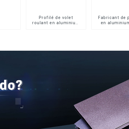
Profilé de volet
Fabricant de 
roulant en aluminium
en aluminiu
de qualité supérieure
fenêtres et p
pour la sécurité et
Kosov
l'isolation