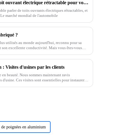
Comment choisir le meilleur toit ouvrant électrique rétractable pour votre voiture
le parler de toits ouvrants électriques rétractables, et
. Le marché mondial de l'automobile
abriqué ?
lus utilisés au monde aujourd'hui, reconnu pour sa
 et son excellente conductivité. Mais vous êtes-vous
polyvalent…
 Visites d'usines par les clients
ée en beauté. Nous sommes maintenant ravis
es d'usine. Ces visites sont essentielles pour instaurer
une meilleure compréhension de nos processus.
s de poignées en aluminium