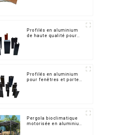
construction intérieures
Profilés en aluminium
de haute qualité pour
portes et fenêtres sur
le marché bolivien
Profilés en aluminium
pour fenêtres et portes,
destinés au marché
sud-africain
Pergola bioclimatique
motorisée en aluminium
à lames orientables,
dimensions sur mesure,