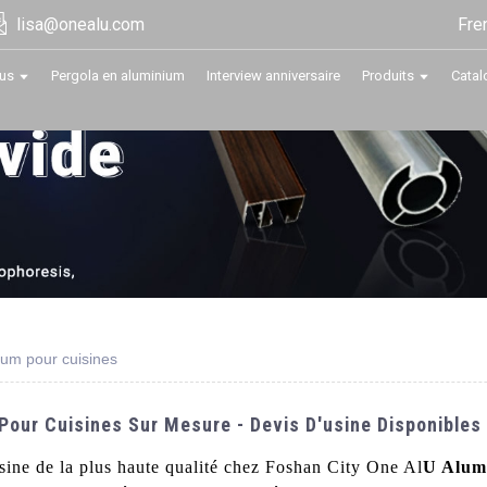
Fre
lisa@onealu.com
us
Pergola en aluminium
Interview anniversaire
Produits
Catal
ium pour cuisines
Pour Cuisines Sur Mesure - Devis D'usine Disponibles
sine de la plus haute qualité chez Foshan City One Al
U Alum