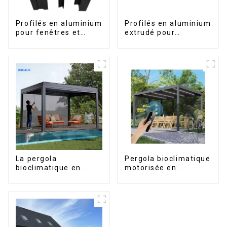
Profilés en aluminium
Profilés en aluminium
pour fenêtres et
extrudé pour
portes, destinés au
fenêtres et portes,
marché sud-africain
série 6000,
disponibles sur le
marché péruvien
La pergola
Pergola bioclimatique
bioclimatique en
motorisée en
aluminium avec toit à
aluminium à lames
lames orientables
orientables,
étanche peut être
dimensions sur
retournée
mesure, étanche,
manuellement pour
avec éclairage LED
une utilisation sur
pour terrasse