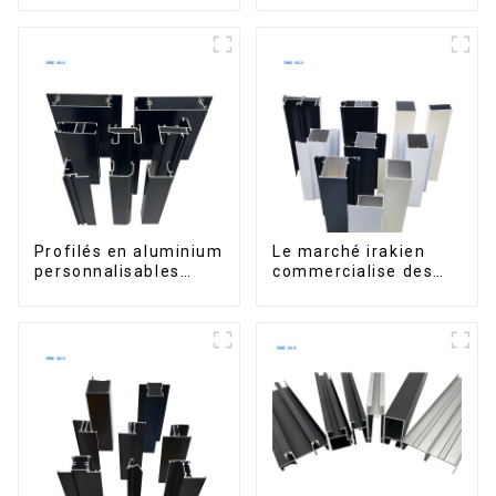
portes et fenêtres
sur le marché bolivien
Profilés en aluminium
Le marché irakien
personnalisables
commercialise des
d'Éthiopie pour
profilés en aluminium
maisons et bâtiments
pour fenêtres et
portes.