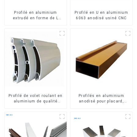
Profilé en aluminium
Profilé en U en aluminium
extrudé en forme de L
6063 anodisé usiné CNC
usiné CNC 6063, cornière
en aluminium
Profilé de volet roulant en
Profilés en aluminium
aluminium de qualité
anodisé pour placard,
supérieure pour la sécurité
armoire, armoire de
et l'isolation
cuisine, poignée en verre