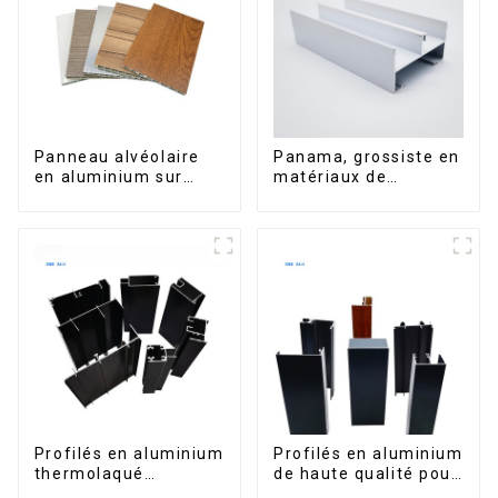
Panneau alvéolaire
Panama, grossiste en
en aluminium sur
matériaux de
mesure pour la
construction, profilés
rénovation et la
en aluminium pour
construction
portes et fenêtres
intérieures
Profilés en aluminium
Profilés en aluminium
thermolaqué
de haute qualité pour
dominicains pour
portes et fenêtres