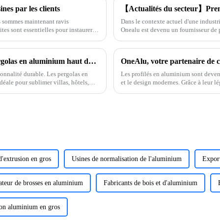
nes par les clients
s sommes maintenant ravis
Dans le contexte actuel d'une industr
sites sont essentielles pour instaurer
Onealu est devenu un fournisseur de 
préhension de nos processus.
nombreux clients en Amérique du Sud
Sublimez vos espaces extérieurs avec les pergolas en aluminium haut de gamme ONEALU
ionnalité durable. Les pergolas en
Les profilés en aluminium sont devenu
ale pour sublimer villas, hôtels,
et le design modernes. Grâce à leur lég
élégant, ils sont aujourd'hui un choix
d'extrusion en gros
Usines de normalisation de l'aluminium
Export
ateur de brosses en aluminium
Fabricants de bois et d'aluminium
ion aluminium en gros