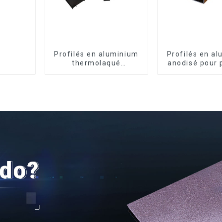
Profilés en aluminium
Profilés en a
thermolaqué
anodisé pour 
dominicains pour
armoire, arm
portes et fenêtres
cuisine, poi
verre