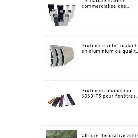
Le marché irakien
commercialise des
profilés en aluminium
pour fenêtres et portes
Profilé de volet roulant
en aluminium de qualit
supérieure pour la
sécurité et l'isolation
Profilé en aluminium
6063-T5 pour fenêtres
et portes
Clôture décorative anti