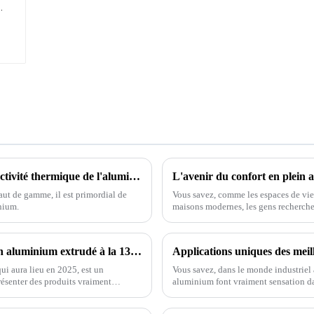
7 conseils essentiels pour optimiser la conductivité thermique de l'aluminium pour les acheteurs internationaux
aut de gamme, il est primordial de
Vous savez, comme les espaces de vie 
nium.
maisons modernes, les gens recherche
espaces.
Opportunités innovantes pour les profilés en aluminium extrudé à la 138e Foire d'import-export de Chine 2025
qui aura lieu en 2025, est un
Vous savez, dans le monde industriel a
résenter des produits vraiment
aluminium font vraiment sensation dan