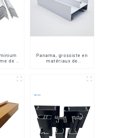
uminium
Panama, grossiste en
rme de L
matériaux de
6063,
construction, profilés
luminium
en aluminium pour
portes et fenêtres