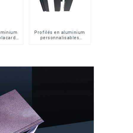
luminium
Profilés en aluminium
placard,
personnalisables
oire de
d'Éthiopie pour
gnée en
maisons et bâtiments