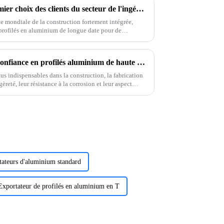
【Actualités du secteur】Premier choix des clients du secteur de l'ingénierie en Amérique du Sud et au Moyen-Orient : les profilés en aluminium Onealu pour portes et fenêtres continuent de voir leurs volumes d'exportation croître.
ie mondiale de la construction fortement intégrée,
profilés en aluminium de longue date pour de
, au Moyen-Orient et en Afrique.
OneAlu, votre partenaire de confiance en profilés aluminium de haute qualité
s indispensables dans la construction, la fabrication
èreté, leur résistance à la corrosion et leur aspect
 de premier ordre.
ateurs d'aluminium standard
Exportateur de profilés en aluminium en T