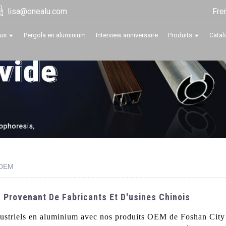
Fre
lisa@onealu.com
us
Pergola en aluminium
Interview anniversaire
Produits
Catal
m OEM
M Provenant De Fabricants Et D'usines Chinois
ndustriels en aluminium avec nos produits OEM de Foshan Cit