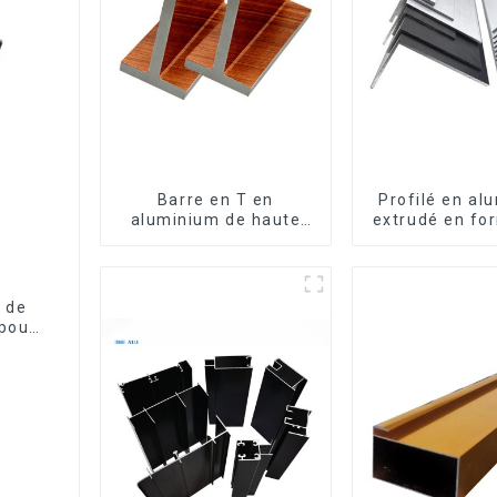
Barre en T en
Profilé en al
aluminium de haute
extrudé en fo
qualité - Différentes
usiné CNC 
tailles disponibles
cornière en a
 de
 pour