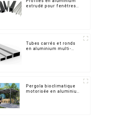
Profilés en aluminium
extrudé pour fenêtres
et portes, série 6000,
disponibles sur le
marché péruvien
Tubes carrés et ronds
en aluminium multi-
usages
Pergola bioclimatique
motorisée en aluminium
à lames orientables,
dimensions sur mesure,
étanche, avec éclairage
LED pour terrasse
extérieure