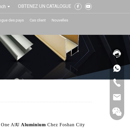
OBTENEZ UN CATALOGUE
nch
ogue des pays
Cas client
Nouvelles
y One Al
U Aluminium
Chez Foshan City