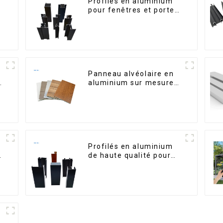
Profilés en aluminium
pour fenêtres et portes,
destinés au marché
.
sud-africain
Panneau alvéolaire en
é
aluminium sur mesure
pour la rénovation et la
construction intérieures
Profilés en aluminium
de haute qualité pour
portes et fenêtres sur
le marché bolivien
-