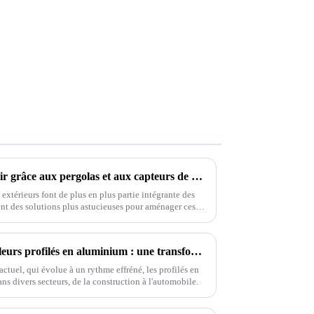
L'avenir du confort en plein air grâce aux pergolas et aux capteurs de pluie innovants
extérieurs font de plus en plus partie intégrante des
nt des solutions plus astucieuses pour aménager ces
Applications uniques des meilleurs profilés en aluminium : une transformation des industries à l’échelle mondiale
ctuel, qui évolue à un rythme effréné, les profilés en
s divers secteurs, de la construction à l'automobile.