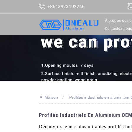
+8613923192246
À propos de no
Contactez-nous
>>
Maison
Profilés industriels en aluminiu
Profilés Industriels En Aluminium OE
Découvrez le nec plus ultra des profilés i