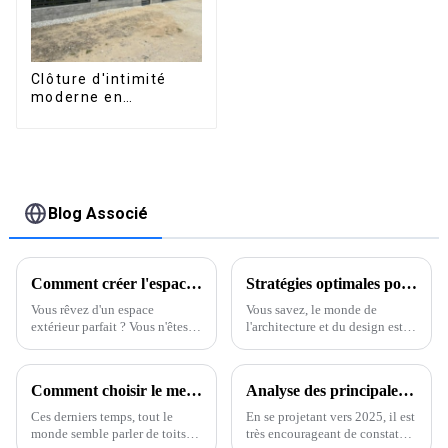
Clôture d'intimité
moderne en
aluminium, sécurité
de haute qualité,
montage facile
Blog Associé
Comment créer l'espace extérieur de vos rêves avec une pergola résidentielle
Stratégies optimales pour maximiser les performances des meilleurs profilés en aluminium extrudé
Vous rêvez d'un espace
Vous savez, le monde de
extérieur parfait ? Vous n'êtes
l'architecture et du design est
pas seul : de nombreux
extrêmement compétitif de nos
propriétaires ont cette idée en
jours. L'enjeu est de trouver des
tête. L'une des façons les plus
moyens d'améliorer
Comment choisir le meilleur toit ouvrant électrique rétractable pour votre voiture
Analyse des principales tendances et données de croissance des ventes du secteur de l'extrusion d'aluminium en 2025
astucieuses de transformer
considérablement les
complètement votre espace
performances, et c'est ce qui
Ces derniers temps, tout le
En se projetant vers 2025, il est
extérieur est d'aménager votre
compte.
monde semble parler de toits
très encourageant de constater
jardin.