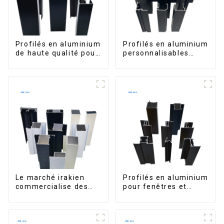
Profilés en aluminium
Profilés en aluminium
de haute qualité pour
personnalisables
portes et fenêtres
d'Éthiopie pour
sur le marché bolivien
maisons et bâtiments
Le marché irakien
Profilés en aluminium
commercialise des
pour fenêtres et
profilés en aluminium
portes, destinés au
pour fenêtres et
marché sud-africain
portes.