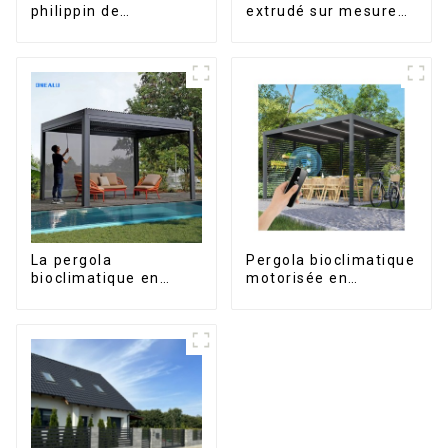
philippin de
extrudé sur mesure
l'aluminium pour
pour le marché de
fenêtres et portes
Saint-Vincent
La pergola
Pergola bioclimatique
bioclimatique en
motorisée en
aluminium avec toit à
aluminium à lames
lames orientables
orientables,
étanche peut être
dimensions sur
retournée
mesure, étanche,
manuellement pour
avec éclairage LED
une utilisation sur
pour terrasse
terrasse extérieure.
extérieure