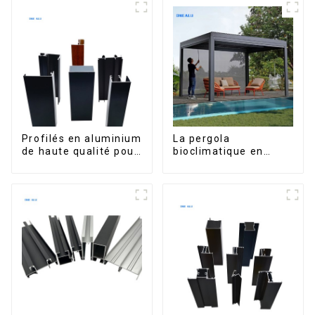
portes et fenêtres
Profilés en aluminium
La pergola
de haute qualité pour
bioclimatique en
portes et fenêtres
aluminium avec toit à
sur le marché bolivien
lames orientables
étanche peut être
retournée
manuellement pour
une utilisation sur
terrasse extérieure.