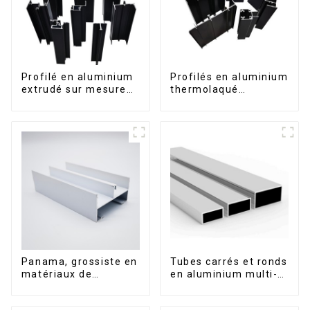
Profilé en aluminium
Profilés en aluminium
extrudé sur mesure
thermolaqué
pour le marché de
dominicains pour
Saint-Vincent
portes et fenêtres
Panama, grossiste en
Tubes carrés et ronds
matériaux de
en aluminium multi-
construction, profilés
usages
en aluminium pour