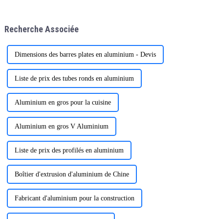
solutions de profilés en
commerciaux à l'échelle
aluminium 6063-T5 sur
mondiale
mesure, spécialement conçues
Recherche Associée
pour répondre aux besoins des
grossistes et des distributeurs.
Dimensions des barres plates en aluminium - Devis
Liste de prix des tubes ronds en aluminium
Aluminium en gros pour la cuisine
Aluminium en gros V Aluminium
Liste de prix des profilés en aluminium
Boîtier d'extrusion d'aluminium de Chine
Fabricant d'aluminium pour la construction