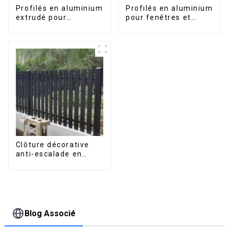
Profilés en aluminium
Profilés en aluminium
extrudé pour
pour fenêtres et
fenêtres et portes,
portes, destinés au
série 6000,
marché sud-africain
disponibles sur le
marché péruvien
Clôture décorative
anti-escalade en
aluminium pour jardin
extérieur, panneaux
de clôture à lattes
horizontales
Blog Associé