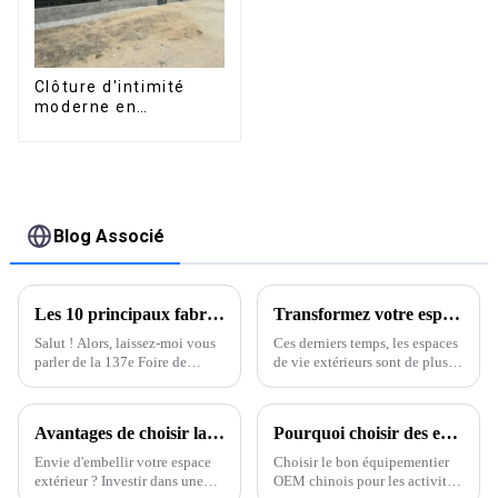
Clôture d'intimité
moderne en
aluminium, sécurité
de haute qualité,
montage facile
Blog Associé
Les 10 principaux fabricants chinois de profilés en aluminium pour cadres au 137e Salon international de la finance (Foire de Canton)
Transformez votre espace extérieur avec d'élégantes pergolas dotées de rideaux latéraux pour une intimité optimale.
Salut ! Alors, laissez-moi vous
Ces derniers temps, les espaces
parler de la 137e Foire de
de vie extérieurs sont de plus
Canton qui vient de se terminer
en plus appréciés. De
à Guangzhou. C'était un
nombreuses personnes
événement vraiment
cherchent à rendre leurs jardins
Avantages de choisir la meilleure pergola d'ombrage pour votre espace extérieur
Pourquoi choisir des exportateurs chinois de pergolas de restaurants d'extérieur (OEM) pour votre entreprise ?
passionnant, car nous avons vu
et terrasses à la fois esthétiques
une immense
et fonctionnels.
Envie d'embellir votre espace
Choisir le bon équipementier
extérieur ? Investir dans une
OEM chinois pour les activités