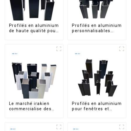
Profilés en aluminium
Profilés en aluminium
de haute qualité pour
personnalisables
portes et fenêtres
d'Éthiopie pour
sur le marché bolivien
maisons et bâtiments
Le marché irakien
Profilés en aluminium
commercialise des
pour fenêtres et
profilés en aluminium
portes, destinés au
pour fenêtres et
marché sud-africain
portes.