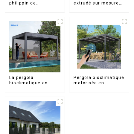
philippin de
extrudé sur mesure
l'aluminium pour
pour le marché de
fenêtres et portes
Saint-Vincent
La pergola
Pergola bioclimatique
bioclimatique en
motorisée en
aluminium avec toit à
aluminium à lames
lames orientables
orientables,
étanche peut être
dimensions sur
retournée
mesure, étanche,
manuellement pour
avec éclairage LED
une utilisation sur
pour terrasse
terrasse extérieure.
extérieure