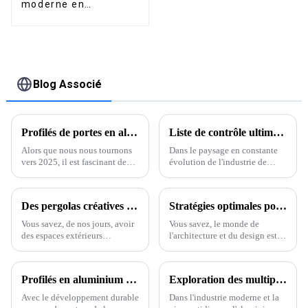
moderne en
aluminium, sécurité
de haute qualité,
montage facile
Blog Associé
Profilés de portes en aluminium innovants : façonner l'avenir de l'architecture en 2025
Liste de contrôle ultime pour choisir le meilleur profilé d'aluminium extrudé pour vos projets
Alors que nous nous tournons
Dans le paysage en constante
vers 2025, il est fascinant de
évolution de l'industrie de
constater à quel point le monde
l'aluminium, le choix du bon
de l'architecture évolue. Un
profilé d'extrusion d'aluminium
acteur majeur de cette
est devenu de plus en plus
Des pergolas créatives au bord de la piscine pour sublimer votre espace extérieur
Stratégies optimales pour maximiser les performances des meilleurs profilés en aluminium extrudé
transformation ? L'aluminium.
crucial pour
Vous savez,
Vous savez, de nos jours, avoir
Vous savez, le monde de
des espaces extérieurs
l'architecture et du design est
esthétiques et accueillants est
extrêmement compétitif de nos
devenu un critère très
jours. L'enjeu est de trouver des
important en matière de
moyens d'améliorer
Profilés en aluminium écologiques pour bâtiments économes en énergie
Exploration des multiples utilisations des profilés en aluminium
décoration intérieure. Je veux
considérablement les
dire, la popularité de
performances, et c'est ce qui
Avec le développement durable
Dans l'industrie moderne et la
compte.