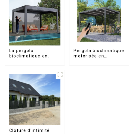
La pergola
Pergola bioclimatique
bioclimatique en
motorisée en
aluminium avec toit à
aluminium à lames
lames orientables
orientables,
étanche peut être
dimensions sur
retournée
mesure, étanche,
manuellement pour
avec éclairage LED
une utilisation sur
pour terrasse
terrasse extérieure.
extérieure
Clôture d'intimité