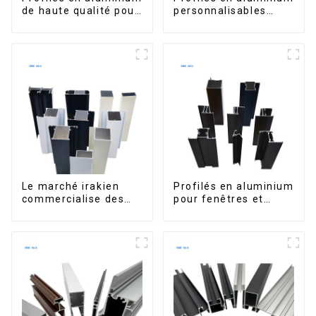
de haute qualité pour
personnalisables
portes et fenêtres
d'Éthiopie pour
sur le marché bolivien
maisons et bâtiments
Le marché irakien
Profilés en aluminium
commercialise des
pour fenêtres et
profilés en aluminium
portes, destinés au
pour fenêtres et
marché sud-africain
portes.