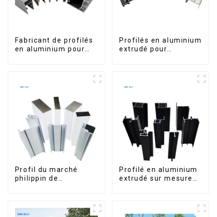
Fabricant de profilés
Profilés en aluminium
en aluminium pour
extrudé pour
fenêtres et portes au
fenêtres et portes,
Kosovo
série 6000,
disponibles sur le
marché péruvien
Profil du marché
Profilé en aluminium
philippin de
extrudé sur mesure
l'aluminium pour
pour le marché de
fenêtres et portes
Saint-Vincent