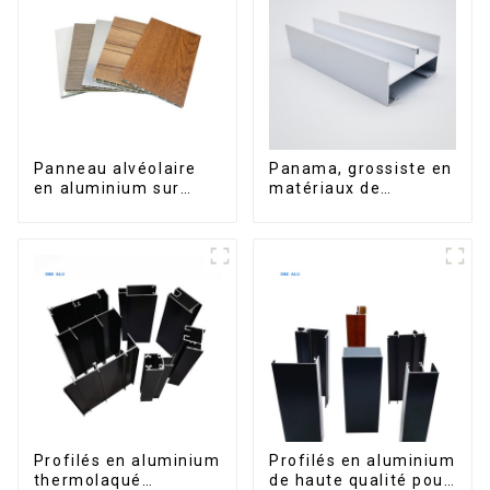
Panneau alvéolaire
Panama, grossiste en
en aluminium sur
matériaux de
mesure pour la
construction, profilés
rénovation et la
en aluminium pour
construction
portes et fenêtres
intérieures
Profilés en aluminium
Profilés en aluminium
thermolaqué
de haute qualité pour