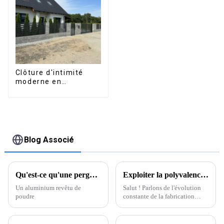
une utilisation sur
pour terrasse
terrasse extérieure.
extérieure
Clôture d'intimité
moderne en
aluminium, sécurité
de haute qualité,
montage facile
Blog Associé
Qu'est-ce qu'une pergola en aluminium thermolaqué et quels sont ses avantages ?
Exploiter la polyvalence du profilé en T en aluminium dans la fabrication moderne
Un aluminium revêtu de
Salut ! Parlons de l'évolution
poudre
constante de la fabrication
moderne et de l'importance
d'avoir des matériaux
polyvalents et adaptables.