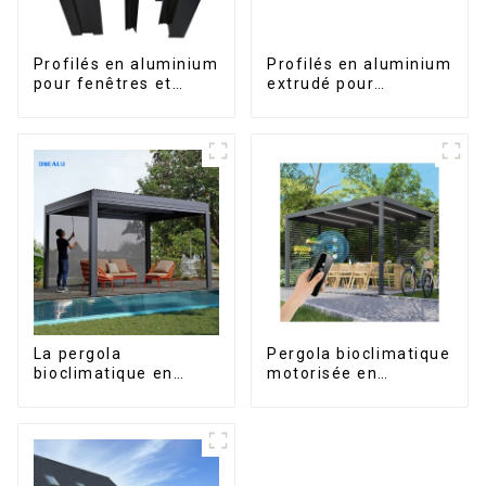
Profilés en aluminium
Profilés en aluminium
pour fenêtres et
extrudé pour
portes, destinés au
fenêtres et portes,
marché sud-africain
série 6000,
disponibles sur le
marché péruvien
La pergola
Pergola bioclimatique
bioclimatique en
motorisée en
aluminium avec toit à
aluminium à lames
lames orientables
orientables,
étanche peut être
dimensions sur
retournée
mesure, étanche,
manuellement pour
avec éclairage LED