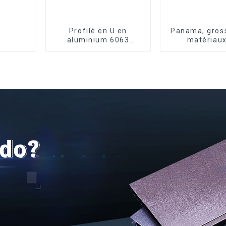
Profilé en U en
Panama, gross
aluminium 6063
matériaux
anodisé usiné CNC
construction, 
en aluminiu
portes et fe