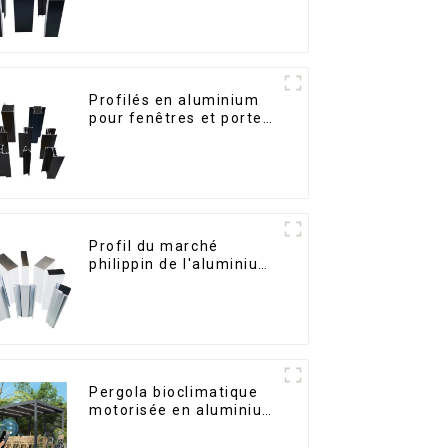
le marché bolivien
Profilés en aluminium
pour fenêtres et portes,
destinés au marché
sud-africain
Profil du marché
philippin de l'aluminium
pour fenêtres et portes
Pergola bioclimatique
motorisée en aluminium
à lames orientables,
dimensions sur mesure,