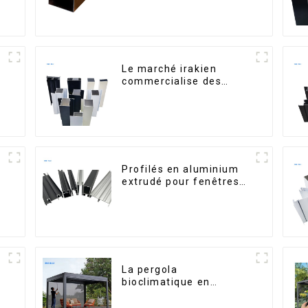
cuisine, poignée en
verre
Le marché irakien
commercialise des
s
profilés en aluminium
pour fenêtres et portes.
n
Profilés en aluminium
extrudé pour fenêtres
et portes, série 6000,
disponibles sur le
marché péruvien
La pergola
bioclimatique en
aluminium avec toit à
lames orientables