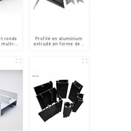
et ronds
Profilé en aluminium
 multi-
extrudé en forme de L
s
usiné CNC 6063,
cornière en aluminium