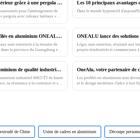
Comment améliorer votre expérience en extérieur grâce à une pergola avec rideaux latéraux et analyses statistiques
t passionnés pour l'aménagement de
Dans le monde hyperactif d'aujourd'hu
a « pergola avec rideaux latéraux » —
Livraison rapide, haute performance – Profilés en aluminium ONEALU pour vos projets
aux sont essentiels à la réussite de
Léger, sans entretien, résistant aux 
, dans la province du Guangdong en
projets résidentiels et commerciaux à
 haute performance.
Présentation des clôtures en aluminium (aluminium de qualité industrielle 6063-T5)
aluminium industriel 6063-T5 de haute
Les profilés en aluminium sont devenu
e, sa résistance à la corrosion et ses
et le design modernes. Grâce à leur lég
élégant, ils sont aujourd'hui un choix
extrudé de Chine
Usine de cadres en aluminium
Découpe personna