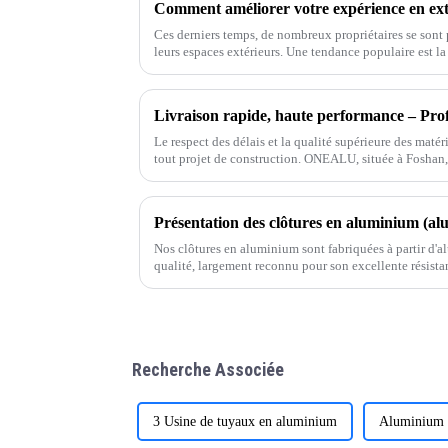
Ces derniers temps, de nombreux propriétaires se son
leurs espaces extérieurs. Une tendance populaire est l
ce n'est pas
Le respect des délais et la qualité supérieure des matéri
tout projet de construction. ONEALU, située à Foshan
Chine, est spécialisée dans la fabrication d'aluminium
Nos clôtures en aluminium sont fabriquées à partir d'
qualité, largement reconnu pour son excellente résistanc
performances durables en extérieur.
Recherche Associée
3 Usine de tuyaux en aluminium
Aluminium 