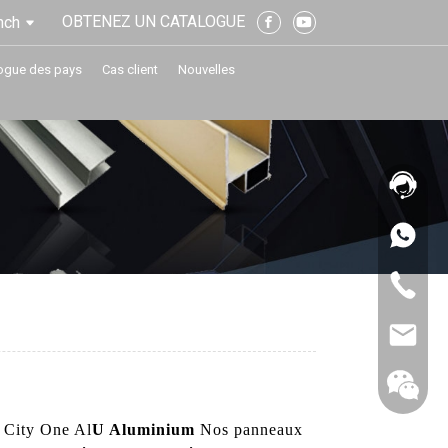
OBTENEZ UN CATALOGUE
nch
ogue des pays
Cas client
Nouvelles
 City One Al
U Aluminium
Nos panneaux