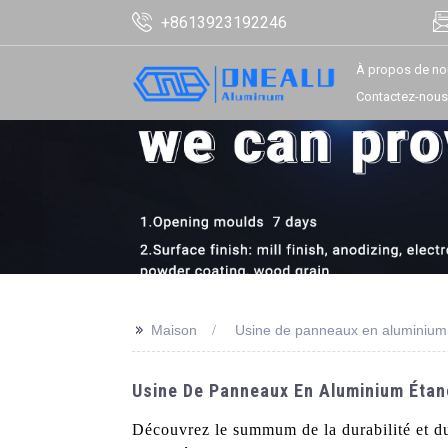
+8613923192246
À propos de no
Contactez-nous
>>
Maison
Usine de panneaux en aluminium
Usine De Panneaux En Aluminium Étanc
Découvrez le summum de la durabilité et 