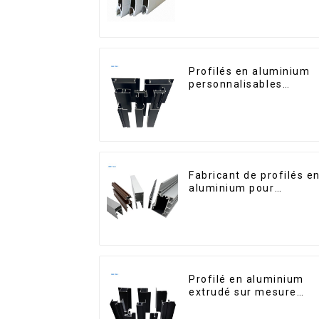
sécurité et l'isolation
Profilés en aluminium
personnalisables
d'Éthiopie pour maison
et bâtiments
Fabricant de profilés e
aluminium pour
fenêtres et portes au
Kosovo
Profilé en aluminium
extrudé sur mesure
pour le marché de
Saint-Vincent