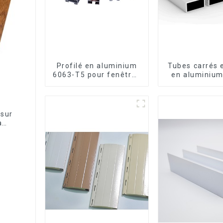
Profilé en aluminium
Tubes carrés 
6063-T5 pour fenêtres
en aluminium
et portes
usage
 sur
a