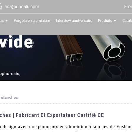
Fre
lisa@onealu.com
us
Pergola en aluminium
Interview anniversaire
Produits
Catal
 étanches
hes | Fabricant Et Exportateur Certifié CE
du design avec nos panneaux en aluminium étanches de Foshan