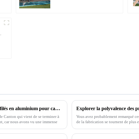
étanche peut être
retournée
manuellement pour une
utilisation sur terrasse
extérieure.
Les 10 principaux fabricants chinois de profilés en aluminium pour cadres au 137e Salon international de la finance (Foire de Canton)
 de Canton qui vient de se terminer à
Vous avez probablement remarqué ces 
nt, car nous avons vu une immense
de la fabrication se tournent de plus 
innovants.