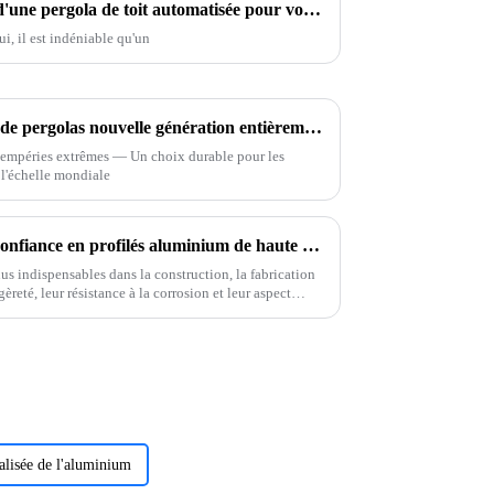
Les 10 principaux avantages d'une pergola de toit automatisée pour votre maison ?
i, il est indéniable qu'un
ONEALU lance des solutions de pergolas nouvelle génération entièrement en aluminium : redéfinir les espaces de vie extérieurs grâce à un design innovant
intempéries extrêmes — Un choix durable pour les
 l'échelle mondiale
OneAlu, votre partenaire de confiance en profilés aluminium de haute qualité
s indispensables dans la construction, la fabrication
èreté, leur résistance à la corrosion et leur aspect
 de premier ordre.
lisée de l'aluminium