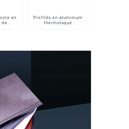
iste en
Profilés en aluminium
 de
thermolaqué
profilés
dominicains pour
m pour
portes et fenêtres
nêtres