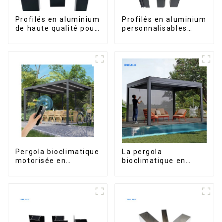
Profilés en aluminium
Profilés en aluminium
de haute qualité pour
personnalisables
portes et fenêtres
d'Éthiopie pour
sur le marché bolivien
maisons et bâtiments
Pergola bioclimatique
La pergola
motorisée en
bioclimatique en
aluminium à lames
aluminium avec toit à
orientables,
lames orientables
dimensions sur
étanche peut être
mesure, étanche,
retournée
avec éclairage LED
manuellement pour
pour terrasse
une utilisation sur