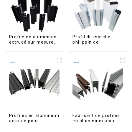
extérieure
terrasse extérieure.
Profilé en aluminium
Profil du marché
extrudé sur mesure
philippin de
pour le marché de
l'aluminium pour
Saint-Vincent
fenêtres et portes
Profilés en aluminium
Fabricant de profilés
extrudé pour
en aluminium pour
fenêtres et portes,
fenêtres et portes au
série 6000,
Kosovo