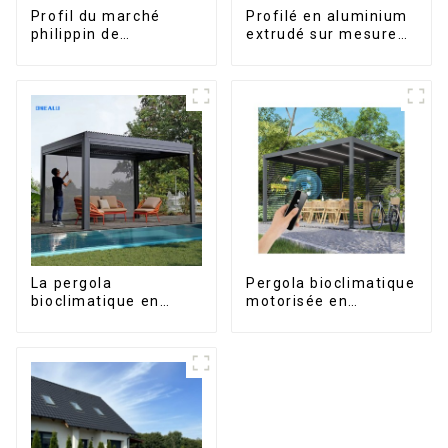
Profil du marché
Profilé en aluminium
philippin de
extrudé sur mesure
l'aluminium pour
pour le marché de
fenêtres et portes
Saint-Vincent
La pergola
Pergola bioclimatique
bioclimatique en
motorisée en
aluminium avec toit à
aluminium à lames
lames orientables
orientables,
étanche peut être
dimensions sur
retournée
mesure, étanche,
manuellement pour
avec éclairage LED
une utilisation sur
pour terrasse
terrasse extérieure.
extérieure