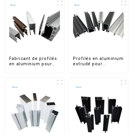
portes.
Fabricant de profilés
Profilés en aluminium
en aluminium pour
extrudé pour
fenêtres et portes au
fenêtres et portes,
Kosovo
série 6000,
disponibles sur le
marché péruvien