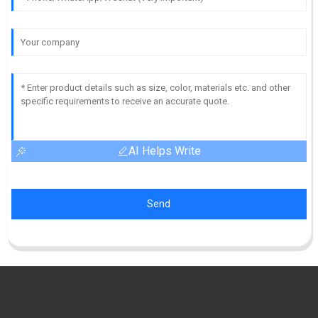
AI Helps Write
Send