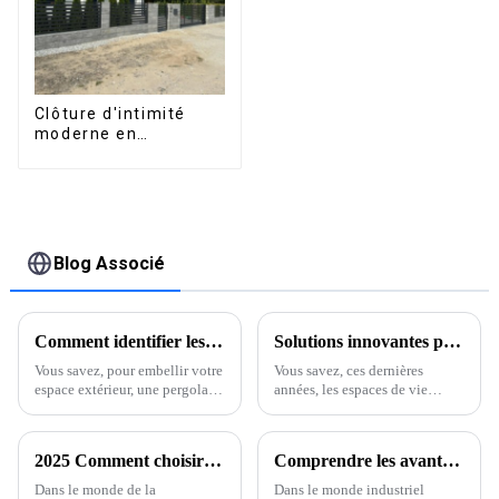
Clôture d'intimité
moderne en
aluminium, sécurité
de haute qualité,
montage facile
Blog Associé
Comment identifier les meilleurs fabricants de systèmes de pergolas pour jardin et effectuer des comparaisons éclairées
Solutions innovantes pour sublimer vos espaces extérieurs grâce à la meilleure pergola électrique
Vous savez, pour embellir votre
Vous savez, ces dernières
espace extérieur, une pergola
années, les espaces de vie
de jardin bien conçue peut faire
extérieurs ont connu un
des merveilles. Non seulement
véritable essor ! Les
elle ajoute une touche
propriétaires sont constamment
2025 Comment choisir le bon profilé en aluminium pour votre projet
Comprendre les avantages des solutions d'extrusion d'aluminium dans la fabrication moderne
d'élégance et de raffinement,
à la recherche de solutions
mais elle apporte aussi une
originales pour embellir leurs
Dans le monde de la
Dans le monde industriel