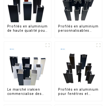
Profilés en aluminium
Profilés en aluminium
de haute qualité pour
personnalisables
portes et fenêtres
d'Éthiopie pour
sur le marché bolivien
maisons et bâtiments
Le marché irakien
Profilés en aluminium
commercialise des
pour fenêtres et
profilés en aluminium
portes, destinés au
pour fenêtres et
marché sud-africain