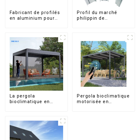
Fabricant de profilés
Profil du marché
en aluminium pour
philippin de
fenêtres et portes au
l'aluminium pour
Kosovo
fenêtres et portes
La pergola
Pergola bioclimatique
bioclimatique en
motorisée en
aluminium avec toit à
aluminium à lames
lames orientables
orientables,
étanche peut être
dimensions sur
retournée
mesure, étanche,
manuellement pour
avec éclairage LED
une utilisation sur
pour terrasse