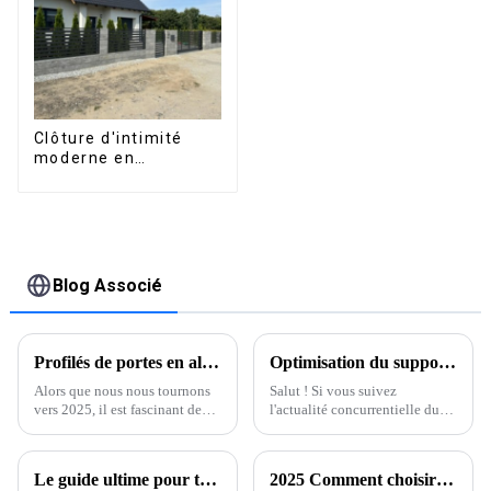
terrasse extérieure.
extérieure
Clôture d'intimité
moderne en
aluminium, sécurité
de haute qualité,
montage facile
Blog Associé
Profilés de portes en aluminium innovants : façonner l'avenir de l'architecture en 2025
Optimisation du support après-vente et réduction des coûts de réparation des profilés en aluminium
Alors que nous nous tournons
Salut ! Si vous suivez
vers 2025, il est fascinant de
l'actualité concurrentielle du
constater à quel point le monde
secteur, vous conviendrez
de l'architecture évolue. Un
probablement qu'il est essentiel
acteur majeur de cette
de maîtriser le service après-
Le guide ultime pour trouver les meilleurs profilés en aluminium adaptés aux besoins de votre entreprise
2025 Comment choisir le bon profilé en aluminium pour votre projet
transformation ? L'aluminium.
vente.