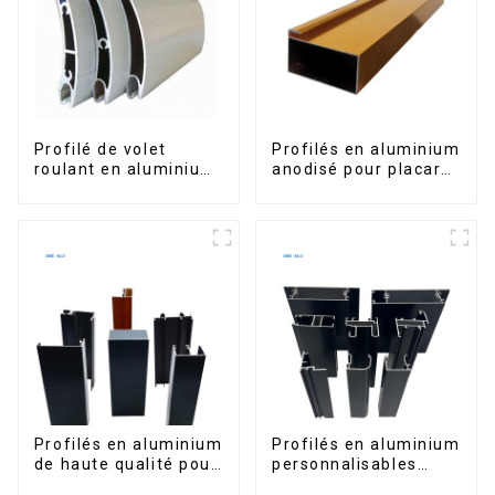
Profilé de volet
Profilés en aluminium
roulant en aluminium
anodisé pour placard,
de qualité supérieure
armoire, armoire de
pour la sécurité et
cuisine, poignée en
l'isolation
verre
Profilés en aluminium
Profilés en aluminium
de haute qualité pour
personnalisables
portes et fenêtres
d'Éthiopie pour