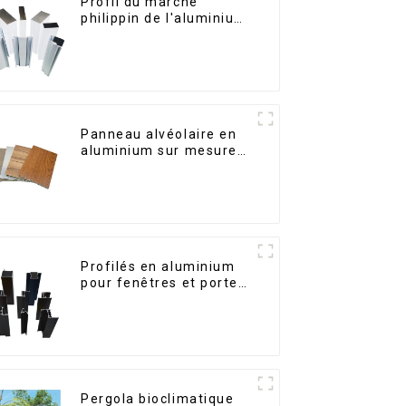
Profil du marché
philippin de l'aluminium
pour fenêtres et portes
Panneau alvéolaire en
aluminium sur mesure
pour la rénovation et la
construction intérieures
Profilés en aluminium
pour fenêtres et portes,
destinés au marché
sud-africain
Pergola bioclimatique