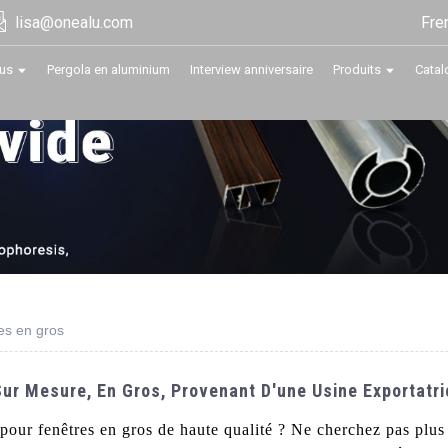
Fre
lisa@onealu.com
us
Pergola en aluminium
Interview anniversaire
Produits
Catal
es en gros
Sur Mesure, En Gros, Provenant D'une Usine Exportatr
pour fenêtres en gros de haute qualité ? Ne cherchez pas plu