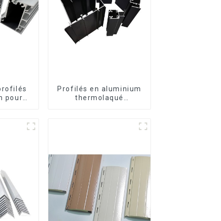
profilés
Profilés en aluminium
m pour
thermolaqué
ortes au
dominicains pour
o
portes et fenêtres