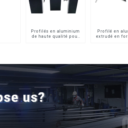
Profilés en aluminium
Profilé en al
de haute qualité pour
extrudé en fo
portes et fenêtres sur
usiné CNC 
le marché bolivien
cornière en a