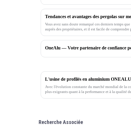
Tendances et avantages des pergolas sur mes
Vous avez sans doute remarqué ces derniers temps que l
auprès des propriétaires, et il est facile de comprendre
de créer un espace extérieur agréable et lumineux.
Avec l'évolution constante du marché mondial de la con
plus exigeants quant à la performance et à la qualité 
et fenêtres. En tant que professionnel de l'aluminium,
produits de haute qualité et adaptés à vos besoins.
Recherche Associée