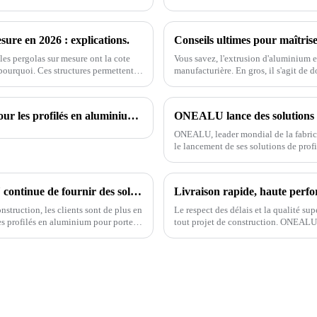
ure en 2026 : explications.
Conseils ultimes pour maîtris
es pergolas sur mesure ont la cote
Vous savez, l'extrusion d'aluminium e
 pourquoi. Ces structures permettent
manufacturière. En gros, il s'agit de 
OneAlu — Votre partenaire de confiance pour les profilés en aluminium de haute qualité
ONEALU, leader mondial de la fabric
le lancement de ses solutions de pro
conçues pour répondre aux besoins des
L'usine de profilés en aluminium ONEALU continue de fournir des solutions de profilés en aluminium de haute qualité pour portes et fenêtres.
struction, les clients sont de plus en
Le respect des délais et la qualité sup
des profilés en aluminium pour portes
tout projet de construction. ONEALU
 nous nous engageons à fournir des
Chine, est spécialisée dans la fabric