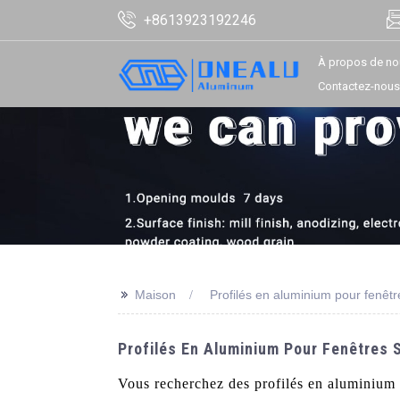
+8613923192246
À propos de no
Contactez-nous
>>
Maison
Profilés en aluminium pour fenêtr
Profilés En Aluminium Pour Fenêtres 
Vous recherchez des profilés en aluminium 