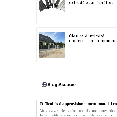
extrudé pour fenêtres
et portes, série 6000,
disponibles sur le
marché péruvien
Clôture d'intimité
moderne en aluminium,
sécurité de haute
qualité, montage facile
Blog Associé
Vous savez, sur le marché mondial actuel, trouver des
haute qualité peut s'avérer un véritable casse-tête pour