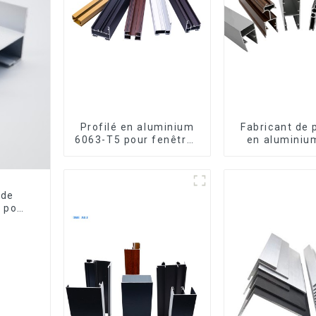
Profilé en aluminium
Fabricant de 
6063-T5 pour fenêtres
en aluminiu
et portes
fenêtres et p
Kosov
 de
m pour