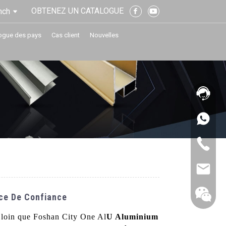
OBTENEZ UN CATALOGUE
nch
ogue des pays
Cas client
Nouvelles
ice De Confiance
s loin que Foshan City One Al
U Aluminium