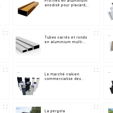
Profilés en aluminium
é
anodisé pour placard,
armoire, armoire de
cuisine, poignée en
verre
Tubes carrés et ronds
en aluminium multi-
usages
Le marché irakien
commercialise des
s
profilés en aluminium
pour fenêtres et portes.
La pergola