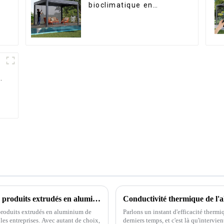
bioclimatique en
aluminium avec toit à
lames orientables
étanche peut être
retournée
manuellement pour une
utilisation sur terrasse
extérieure.
Difficultés d'approvisionnement mondial en produits extrudés en aluminium de haute qualité
 produits extrudés en aluminium de
Parlons un instant d'efficacité thermi
 les entreprises. Avec autant de choix,
derniers temps, et c'est là qu'intervi