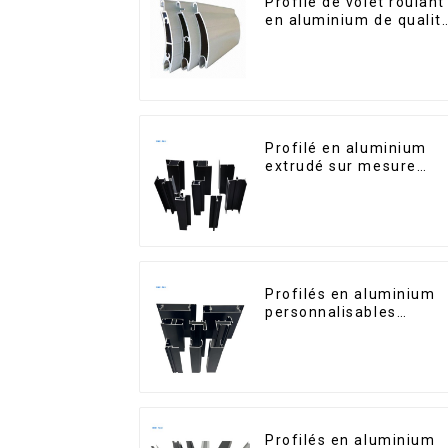
Profilé de volet roulant
en aluminium de qualit
supérieure pour la
sécurité et l'isolation
Profilé en aluminium
extrudé sur mesure
pour le marché de
Saint-Vincent
Profilés en aluminium
personnalisables
d'Éthiopie pour maison
et bâtiments
Profilés en aluminium