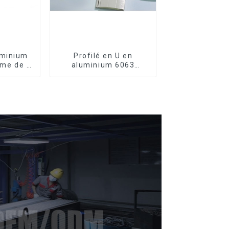
uminium
Profilé en U en
rme de L
aluminium 6063
6063,
anodisé usiné CNC
luminium