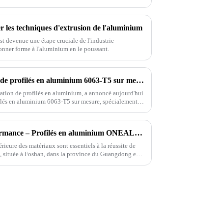
er les techniques d'extrusion de l'aluminium
st devenue une étape cruciale de l'industrie
donner forme à l'aluminium en le poussant.
ONEALU lance des solutions de profilés en aluminium 6063-T5 sur mesure pour les marchés sud-américain et africain
ation de profilés en aluminium, a annoncé aujourd'hui
filés en aluminium 6063-T5 sur mesure, spécialement
 grossistes et des distributeurs.
Livraison rapide, haute performance – Profilés en aluminium ONEALU pour vos projets
érieure des matériaux sont essentiels à la réussite de
, située à Foshan, dans la province du Guangdong en
ation d'aluminium haute performance.