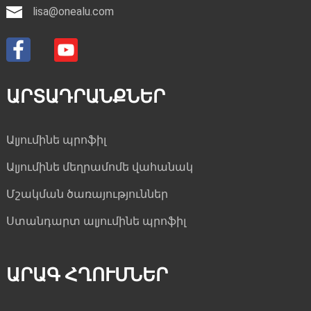
lisa@onealu.com
ԱՐՏԱԴՐԱՆՔՆԵՐ
Ալյումինե պրոֆիլ
Ալյումինե մեղրամոմե վահանակ
Մշակման ծառայություններ
Ստանդարտ ալյումինե պրոֆիլ
ԱՐԱԳ ՀՂՈՒՄՆԵՐ