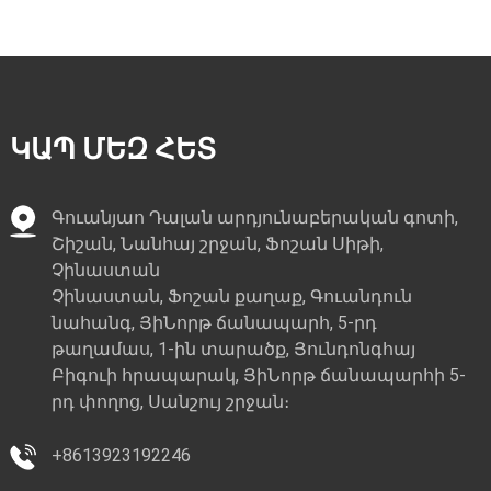
ԿԱՊ ՄԵԶ ՀԵՏ
Գուանյաո Դալան արդյունաբերական գոտի,
Շիշան, Նանհայ շրջան, Ֆոշան Սիթի,
Չինաստան
Չինաստան, Ֆոշան քաղաք, Գուանդուն
նահանգ, ՅիՆորթ ճանապարհ, 5-րդ
թաղամաս, 1-ին տարածք, Յունդոնգհայ
Բիգուի հրապարակ, ՅիՆորթ ճանապարհի 5-
րդ փողոց, Սանշույ շրջան։
+8613923192246