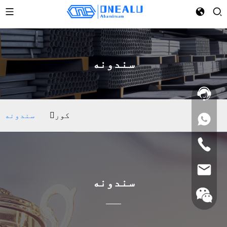
سندونه
کور
سندونه
سندونه