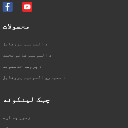
محصولات
د المونیم پروفایل
د المونیم شاتو تخته
د پروسس خدمتونه
د معیاري المونیم پروفایل
چټک لینکونه
زموږ په اړه