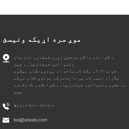
موږ سره اړیکه ونیسئ
د ګواناو دالان صنعتي زون، شیشان، نان های
ولسوالۍ، فوشان ښار، چین
خونه ۸۱۳، بلاک ۵، ساحه ۱، یونډونګای بیګوی
پلازا، نمبر ۵، یی نارت سړک، یونډونګای سړک،
سانشوی ولسوالۍ، فوشان ښار، ګوانګډونګ ولایت،
چین.
+۸۶۱۳۹۲۳۱۹۲۲۴۶
lisa@onealu.com