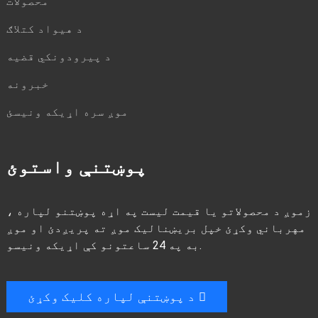
محصولات
د هیواد کتلاګ
د پیرودونکي قضیه
خبرونه
موږ سره اړیکه ونیسئ
پوښتنې واستوئ
زموږ د محصولاتو یا قیمت لیست په اړه پوښتنو لپاره ،
مهرباني وکړئ خپل بریښنالیک موږ ته پریږدئ او موږ
به په 24 ساعتونو کې اړیکه ونیسو.
د پوښتنې لپاره کلیک وکړئ