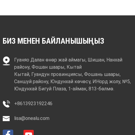
БИЗ МЕНЕН БАЙЛАНЫШЫҢЫЗ
Гуаняо Далан өнөр жай аймагы, Шишан, Нанхай
району, Фошан шаары, Кытай
Кытай, Гуандун провинциясы, Фошань шаары,
Саншуй району, Юндунхай көчөсү, ИНорд жолу, №5,
Юндунхай Бигуй Плаза, 1-аймак, 813-бөлмө.
+8613923192246
lisa@onealu.com