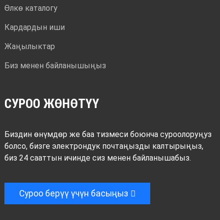
Өлкө каталогу
Кардардын иши
Жаңылыктар
Биз менен байланышыңыз
СУРОО ЖӨНӨТҮҮ
Биздин өнүмдөр же баа тизмеси боюнча суроолоруңуз
болсо, бизге электрондук почтаңызды калтырыңыз,
биз 24 сааттын ичинде сиз менен байланышабыз.
Суроо берүү үчүн басыңыз