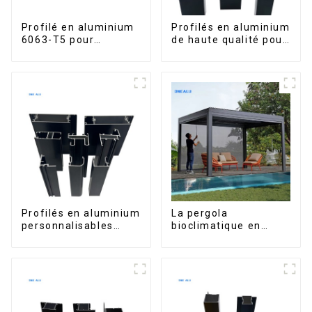
Profilé en aluminium
Profilés en aluminium
6063-T5 pour
de haute qualité pour
fenêtres et portes
portes et fenêtres
sur le marché bolivien
Profilés en aluminium
La pergola
personnalisables
bioclimatique en
d'Éthiopie pour
aluminium avec toit à
maisons et bâtiments
lames orientables
étanche peut être
retournée
manuellement pour
une utilisation sur