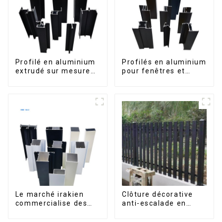
terrasse extérieure.
Profilé en aluminium
Profilés en aluminium
extrudé sur mesure
pour fenêtres et
pour le marché de
portes, destinés au
Saint-Vincent
marché sud-africain
Le marché irakien
Clôture décorative
commercialise des
anti-escalade en
profilés en aluminium
aluminium pour jardin
pour fenêtres et
extérieur, panneaux