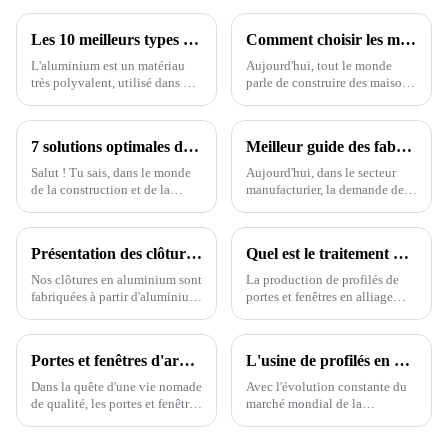
Les 10 meilleurs types de profilés en aluminium pour vos projets ?
Comment choisir les meilleurs profilés en aluminium pour fenêtres : un guide complet pour les propriétaires
L'aluminium est un matériau
Aujourd'hui, tout le monde
très polyvalent, utilisé dans de
parle de construire des maisons
nombreux secteurs industriels.
plus performantes et plus
Selon un rapport de Grand
économes en énergie, n'est-ce
View
pas ? On observe un
7 solutions optimales de profilés en aluminium pour améliorer l'efficacité de votre projet
Meilleur guide des fabricants de cadres en aluminium extrudé sur mesure certifiés CE ?
engouement croissant pour
l'utilisation de matériaux plus
Salut ! Tu sais, dans le monde
Aujourd'hui, dans le secteur
résistants,
de la construction et de la
manufacturier, la demande de
fabrication, qui évolue si
cadres en profilés d'aluminium
rapidement, les profilés en
de haute qualité est en forte
aluminium sont vraiment
croissance. De plus en plus
Présentation des clôtures en aluminium (aluminium de qualité industrielle 6063-T5)
Quel est le traitement de surface des profilés en aluminium ?
devenus un élément
d'entreprises s'y intéressent.
révolutionnaire.
Nos clôtures en aluminium sont
La production de profilés de
fabriquées à partir d'aluminium
portes et fenêtres en alliage
industriel 6063-T5 de haute
d'aluminium se divise en quatre
qualité, largement reconnu
étapes : préparation des lingots,
pour son excellente résistance,
moulage par extrusion,
Portes et fenêtres d'armoires en aluminium : un excellent choix pour une vie de qualité
L'usine de profilés en aluminium ONEALU continue de fournir des solutions de profilés en aluminium de haute qualité pour portes et fenêtres.
sa résistance à la corrosion et
traitement thermique et
ses performances durables en
traitement de surface. Avec
Dans la quête d'une vie nomade
Avec l'évolution constante du
extérieur.
l'amélioration continue…
de qualité, les portes et fenêtres
marché mondial de la
en aluminium pour placards
construction, les clients sont de
deviennent progressivement le
plus en plus exigeants quant à