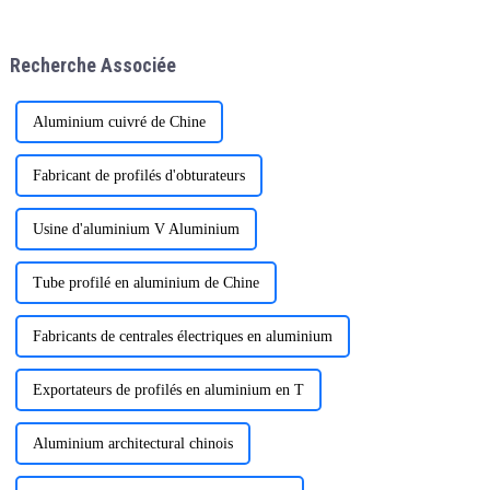
choix privilégié de nombreuses
la performance et à la qualité
familles. Grâce à leurs
des profilés en aluminium pour
avantages uniques, elles ont
portes et fenêtres. En tant que
Recherche Associée
apporté un confort de vie
professionnel de l'aluminium,
optimal.
nous nous engageons à fournir
des produits de haute qualité et
adaptés à vos besoins.
Aluminium cuivré de Chine
Fabricant de profilés d'obturateurs
Usine d'aluminium V Aluminium
Tube profilé en aluminium de Chine
Fabricants de centrales électriques en aluminium
Exportateurs de profilés en aluminium en T
Aluminium architectural chinois