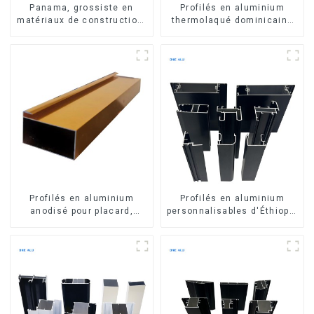
Panama, grossiste en
Profilés en aluminium
matériaux de construction,
thermolaqué dominicains
profilés en aluminium pour
pour portes et fenêtres
portes et fenêtres
Profilés en aluminium
Profilés en aluminium
anodisé pour placard,
personnalisables d'Éthiopie
armoire, armoire de
pour maisons et bâtiments
cuisine, poignée en verre