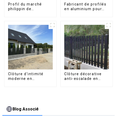
Profil du marché
Fabricant de profilés
philippin de
en aluminium pour
l'aluminium pour
fenêtres et portes au
fenêtres et portes
Kosovo
Clôture d'intimité
Clôture décorative
moderne en
anti-escalade en
aluminium, sécurité
aluminium pour jardin
de haute qualité,
extérieur, panneaux
montage facile
de clôture à lattes
horizontales
Blog Associé