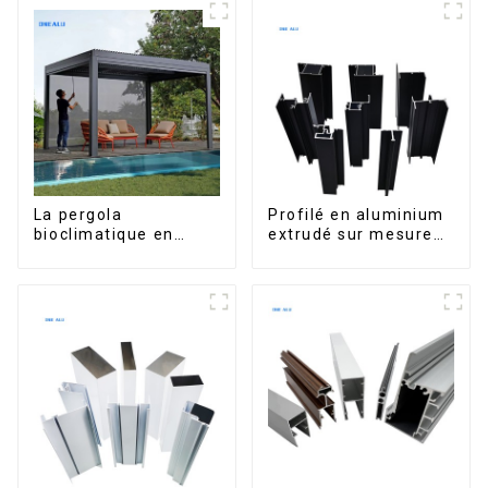
dimensions sur
mesure, étanche,
avec éclairage LED
pour terrasse
extérieure
La pergola
Profilé en aluminium
bioclimatique en
extrudé sur mesure
aluminium avec toit à
pour le marché de
lames orientables
Saint-Vincent
étanche peut être
retournée
manuellement pour
une utilisation sur
terrasse extérieure.