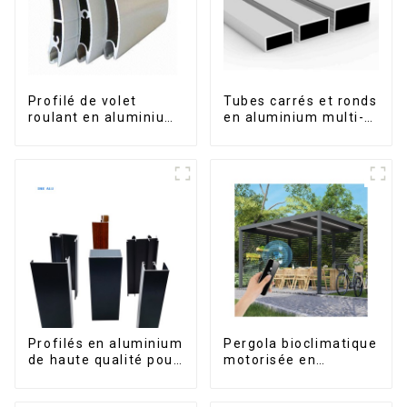
Profilé de volet
Tubes carrés et ronds
roulant en aluminium
en aluminium multi-
de qualité supérieure
usages
pour la sécurité et
l'isolation
Profilés en aluminium
Pergola bioclimatique
de haute qualité pour
motorisée en
portes et fenêtres
aluminium à lames
sur le marché bolivien
orientables,