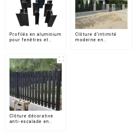
Profilés en aluminium
Clôture d'intimité
pour fenêtres et
moderne en
portes, destinés au
aluminium, sécurité
marché sud-africain
de haute qualité,
montage facile
Clôture décorative
anti-escalade en
aluminium pour jardin
extérieur, panneaux