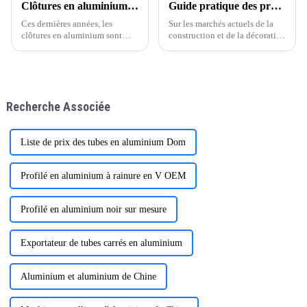
Clôtures en aluminium : une tendance croissante dans l’architecture moderne
Guide pratique des profilés en aluminium pour portes et fenêtres
au mobilier. Le processus de
traitement thermique et
fabrication des profilés en
traitement de surface. Avec
Ces dernières années, les
Sur les marchés actuels de la
aluminium
l'amélioration continue…
clôtures en aluminium sont
construction et de la décoration
devenues un choix populaire
intérieure, les profilés en
dans le monde entier,
aluminium sont devenus un
notamment dans des régions
choix populaire pour les cadres
comme l'Amérique du Sud et
de portes et de fenêtres grâce à
l'Europe.
leur légèreté, leur durabilité et
Recherche Associée
leur esthétique.
Liste de prix des tubes en aluminium Dom
Profilé en aluminium à rainure en V OEM
Profilé en aluminium noir sur mesure
Exportateur de tubes carrés en aluminium
Aluminium et aluminium de Chine