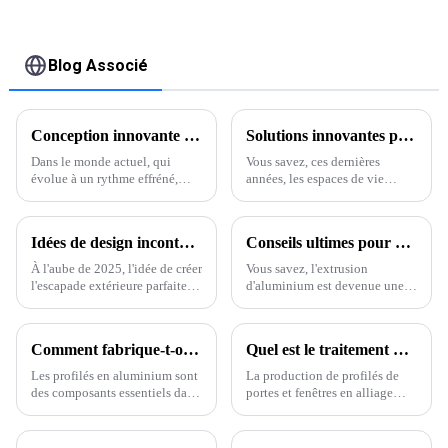
de clôture à lattes
horizontales
Blog Associé
Conception innovante de pergolas bioclimatiques pour sublimer les espaces de vie extérieurs
Solutions innovantes pour sublimer vos espaces extérieurs grâce à la meilleure pergola électrique
Dans le monde actuel, qui
Vous savez, ces dernières
évolue à un rythme effréné,
années, les espaces de vie
aménager un espace extérieur
extérieurs ont connu un
confortable et fonctionnel est
véritable essor ! Les
devenu essentiel pour
propriétaires sont constamment
Idées de design incontournables pour une pergola de piscine en 2025
Conseils ultimes pour maîtriser les techniques d'extrusion de l'aluminium
améliorer notre qualité de vie.
à la recherche de solutions
originales pour embellir leurs
À l'aube de 2025, l'idée de créer
Vous savez, l'extrusion
espaces extérieurs.
l'escapade extérieure parfaite
d'aluminium est devenue une
reste une source d'inspiration
étape cruciale de l'industrie
pour les propriétaires et les
manufacturière. En gros, il
designers.
s'agit de donner forme à
Comment fabrique-t-on des profilés en aluminium ?
Quel est le traitement de surface des profilés en aluminium ?
l'aluminium en le poussant.
Les profilés en aluminium sont
La production de profilés de
des composants essentiels dans
portes et fenêtres en alliage
de nombreuses applications,
d'aluminium se divise en quatre
allant de la construction et de
étapes : préparation des lingots,
l'automobile à l'électronique et
moulage par extrusion,