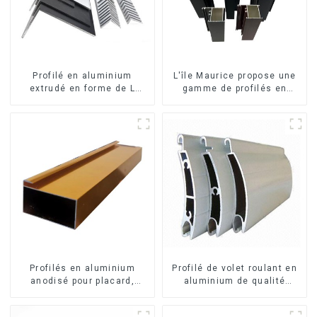
Profilé en aluminium
L'île Maurice propose une
extrudé en forme de L
gamme de profilés en
usiné CNC 6063, cornière
aluminium sur mesure pour
en aluminium
fenêtres et portes.
Profilés en aluminium
Profilé de volet roulant en
anodisé pour placard,
aluminium de qualité
armoire, armoire de
supérieure pour la sécurité
cuisine, poignée en verre
et l'isolation