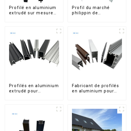
Profilé en aluminium
Profil du marché
extrudé sur mesure
philippin de
pour le marché de
l'aluminium pour
Saint-Vincent
fenêtres et portes
Profilés en aluminium
Fabricant de profilés
extrudé pour
en aluminium pour
fenêtres et portes,
fenêtres et portes au
série 6000,
Kosovo
disponibles sur le
marché péruvien