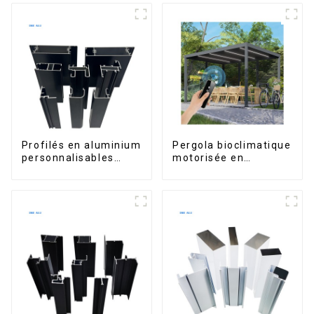
Profilés en aluminium
Pergola bioclimatique
personnalisables
motorisée en
d'Éthiopie pour
aluminium à lames
maisons et bâtiments
orientables,
dimensions sur
mesure, étanche,
avec éclairage LED
pour terrasse
extérieure