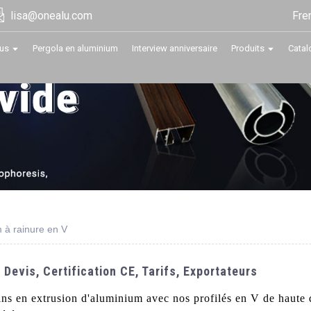
Fre
lisa@onealu.com
us
Pergola en aluminium
Interview anniversaire
Produits
Catal
m à rainure en V
 Devis, Certification CE, Tarifs, Exportateurs
ns en extrusion d'aluminium avec nos profilés en V de haute q