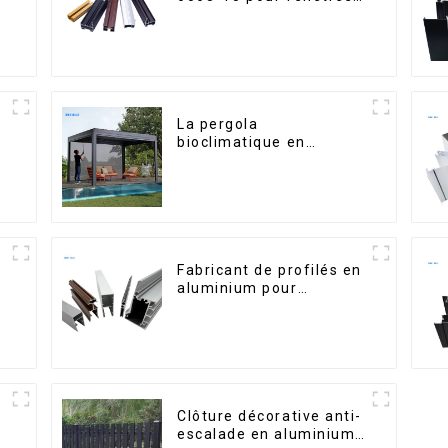
et portes
La pergola
m
bioclimatique en
aluminium avec toit à
,
lames orientables
e
étanche peut être
retournée
manuellement pour une
utilisation sur terrasse
extérieure.
Fabricant de profilés en
aluminium pour
fenêtres et portes au
Kosovo
Clôture décorative anti-
escalade en aluminium