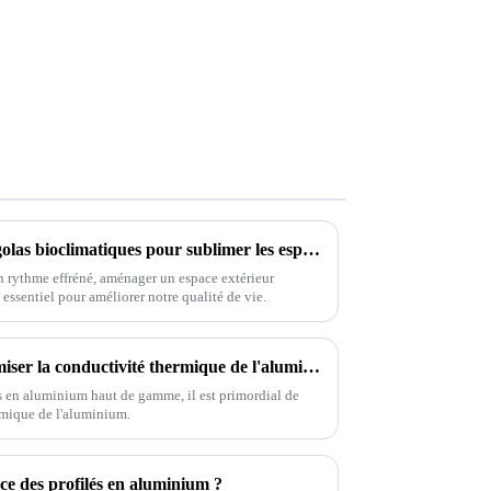
Conception innovante de pergolas bioclimatiques pour sublimer les espaces de vie extérieurs
n rythme effréné, aménager un espace extérieur
essentiel pour améliorer notre qualité de vie.
7 conseils essentiels pour optimiser la conductivité thermique de l'aluminium pour les acheteurs internationaux
és en aluminium haut de gamme, il est primordial de
rmique de l'aluminium.
ace des profilés en aluminium ?