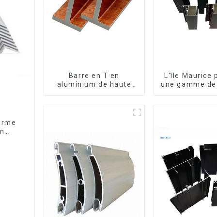
Barre en T en
L'île Maurice
aluminium de haute
une gamme de 
qualité - Différentes
en aluminiu
tailles disponibles
mesure pour f
et porte
forme
en