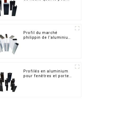
portes et fenêtres sur
le marché bolivien
Profil du marché
philippin de l'aluminium
pour fenêtres et portes
Profilés en aluminium
pour fenêtres et portes,
destinés au marché
sud-africain