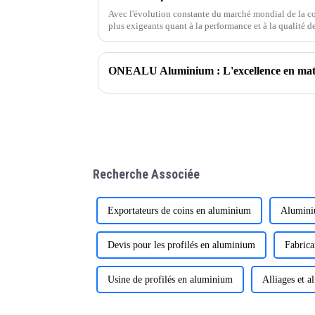
Avec l'évolution constante du marché mondial de la con
plus exigeants quant à la performance et à la qualité 
et fenêtres. En tant que professionnel de l'aluminium,
produits de haute qualité et adaptés à vos besoins.
ONEALU Aluminium : L'excellence en matièr
Recherche Associée
Exportateurs de coins en aluminium
Aluminiu
Devis pour les profilés en aluminium
Fabrica
Usine de profilés en aluminium
Alliages et 