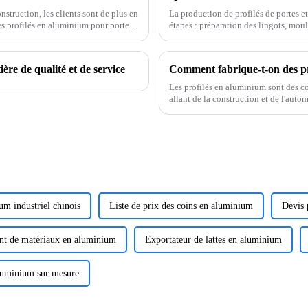
struction, les clients sont de plus en
La production de profilés de portes et
des profilés en aluminium pour portes
étapes : préparation des lingots, mou
 nous nous engageons à fournir des
de surface. Avec l'amélioration cont
e de qualité et de service
Comment fabrique-t-on des pr
Les profilés en aluminium sont des c
allant de la construction et de l'auto
fabrication des profilés en aluminium
m industriel chinois
Liste de prix des coins en aluminium
Devis 
nt de matériaux en aluminium
Exportateur de lattes en aluminium
aluminium sur mesure