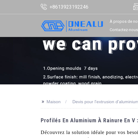
+8613923192246
À propos de no
Contactez-nous
>>
Maison
Devis pour l'extrusion d'aluminiu
Profilés En Aluminium À Rainure En V :
Découvrez la solution idéale pour vos besoi