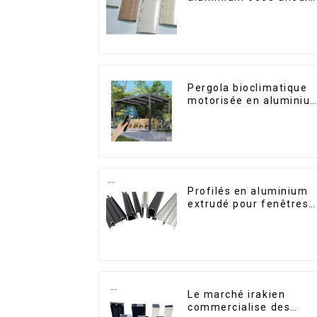
usiné CNC
Pergola bioclimatique
motorisée en aluminiu
à lames orientables,
dimensions sur mesure
étanche, avec éclairag
LED pour terrasse
extérieure
Profilés en aluminium
extrudé pour fenêtres
et portes, série 6000,
disponibles sur le
marché péruvien
Le marché irakien
commercialise des