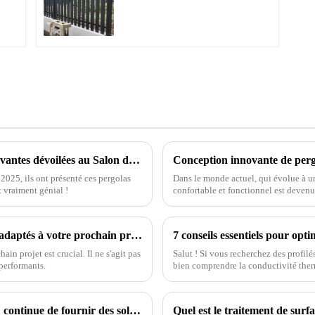
pour jardin extérieur,
.
panneaux de clôture à
lattes horizontales
Des pergolas motorisées intelligentes et innovantes dévoilées au Salon de l'import-export de Chine 2025
 2025, ils ont présenté ces pergolas
Dans le monde actuel, qui évolue à u
t vraiment génial !
confortable et fonctionnel est devenu 
Comment choisir les profilés en aluminium adaptés à votre prochain projet
in projet est crucial. Il ne s'agit pas
Salut ! Si vous recherchez des profil
 performants.
bien comprendre la conductivité the
L'usine de profilés en aluminium ONEALU continue de fournir des solutions de profilés en aluminium de haute qualité pour portes et fenêtres.
Quel est le traitement de surf