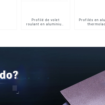
Profilé de volet
Profilés en a
roulant en aluminium
thermola
de qualité supérieure
dominicains
pour la sécurité et
portes et fe
l'isolation