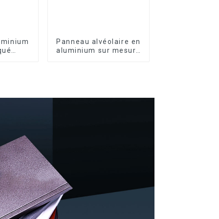
luminium
Panneau alvéolaire en
qué
aluminium sur mesure
 pour
pour la rénovation et
nêtres
la construction
intérieures