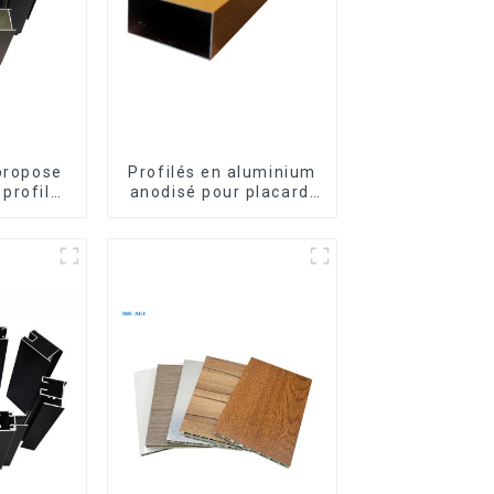
 propose
Profilés en aluminium
profilés
anodisé pour placard,
m sur
armoire, armoire de
enêtres
cuisine, poignée en
s.
verre