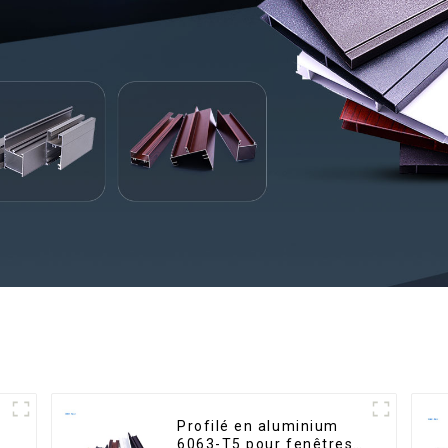
Profilé en aluminium
é
6063-T5 pour fenêtres