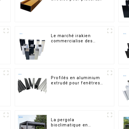
armoire, armoire de
cuisine, poignée en
verre
Le marché irakien
commercialise des
s
profilés en aluminium
pour fenêtres et portes.
n
Profilés en aluminium
extrudé pour fenêtres
et portes, série 6000,
disponibles sur le
marché péruvien
La pergola
bioclimatique en