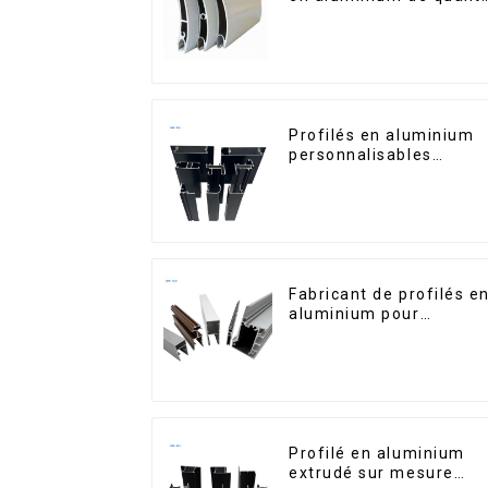
supérieure pour la
sécurité et l'isolation
Profilés en aluminium
personnalisables
d'Éthiopie pour maison
et bâtiments
Fabricant de profilés e
aluminium pour
fenêtres et portes au
Kosovo
Profilé en aluminium
extrudé sur mesure