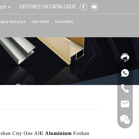
OBTENEZ UN CATALOGUE
nch
ogue des pays
Cas client
Nouvelles
Foshan City One Al
U Aluminium
Foshan