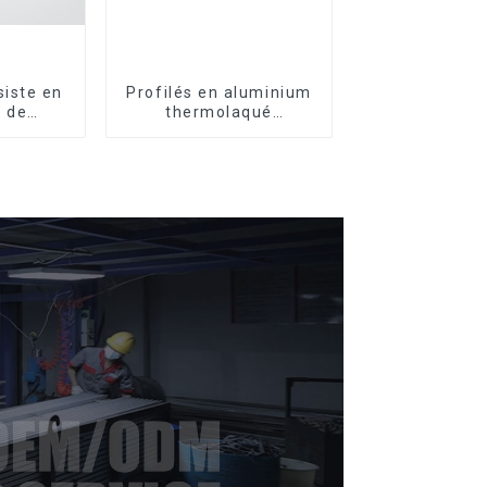
iste en
Profilés en aluminium
 de
thermolaqué
profilés
dominicains pour
m pour
portes et fenêtres
nêtres