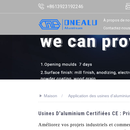
+8613923192246
À propos de no
Contactez-nous
>>
Maison
Application des usines d'alumini
Usines D'aluminium Certifiées CE : Pr
Améliorez vos projets industriels et comme