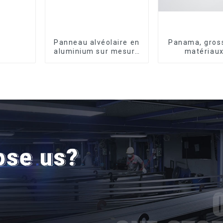
Panneau alvéolaire en
Panama, gross
aluminium sur mesure
matériaux
pour la rénovation et
construction, 
la construction
en aluminiu
intérieures
portes et fe