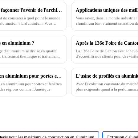
Profilés de portes en aluminium innovants : façonner l'avenir de l'architecture en 2025
nt de constater à quel point le monde
Vous savez, dans le monde industriel a
ansformation ? L'aluminium. Vous
aluminium font vraiment sensation dan
és en aluminium ?
Après la 136e Foire de Canton :
age d'aluminium se divise en quatre
La 136e Foire de Canton s'est achev
, traitement thermique et traitement
d'accueillir nos clients pour des visit
un climat de confiance et favoriser 
Tendances actuelles du secteur des profilés en aluminium pour portes et fenêtres
 en aluminium pour portes et fenêtres
Avec l'évolution constante du marché 
 des régions comme l'Amérique
plus exigeants quant à la performance
et fenêtres. En tant que professionne
produits de haute qualité et adaptés à
evis pour les matériaux de construction en aluminium
Extrusion d'alum