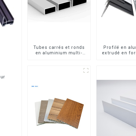
Tubes carrés et ronds
Profilé en al
en aluminium multi-
extrudé en fo
usages
usiné CNC 
cornière en a
our