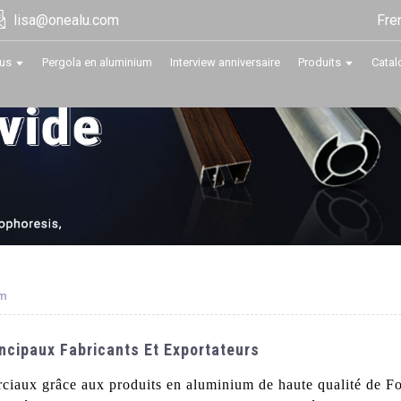
Fre
lisa@onealu.com
us
Pergola en aluminium
Interview anniversaire
Produits
Catal
um
incipaux Fabricants Et Exportateurs
rciaux grâce aux produits en aluminium de haute qualité de 