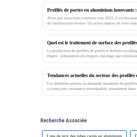
Alors que nous nous tournons vers 2025, il est fascina
de l'architecture évolue. Un acteur majeur de cette tr
savez,
Quel est le traitement de surface des profil
La production de profilés de portes et fenêtres en alli
étapes : préparation des lingots, moulage par extrusion
de surface. Avec l'amélioration continue…
Ces dernières années, la demande mondiale de profilés
a connu une croissance remarquable, notamment dans
Recherche Associée
Liste de prix des tubes carrés en aluminium
D