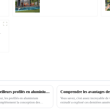
aluminium avec toit à
lames orientables
étanche peut être
retournée
manuellement pour une
utilisation sur terrasse
extérieure.
Les 5 applications les plus innovantes des meilleurs profilés en aluminium dans l'architecture moderne
Comprendre les avantages des
ui, les profilés en aluminium
Vous savez, c'est assez incroyable de
complètement la conception des
extrudé a explosé ces dernières années