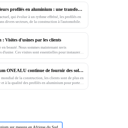
Applications uniques des meilleurs profilés en aluminium : une transformation des industries à l’échelle mondiale
ctuel, qui évolue à un rythme effréné, les profilés en
s divers secteurs, de la construction à l'automobile.
 Visites d'usines par les clients
ée en beauté. Nous sommes maintenant ravis
es d'usine. Ces visites sont essentielles pour instaurer
une meilleure compréhension de nos processus.
L'usine de profilés en aluminium ONEALU continue de fournir des solutions de profilés en aluminium de haute qualité pour portes et fenêtres.
mondial de la construction, les clients sont de plus en
 et à la qualité des profilés en aluminium pour portes
l de l'aluminium, nous nous engageons à fournir des
 vos besoins.
inium sur mesure en Afrique du Sud