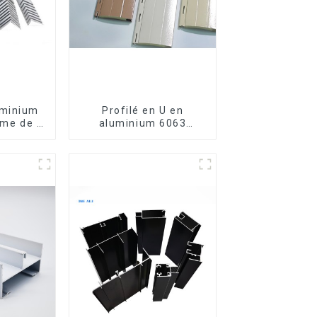
uminium
Profilé en U en
rme de L
aluminium 6063
6063,
anodisé usiné CNC
luminium