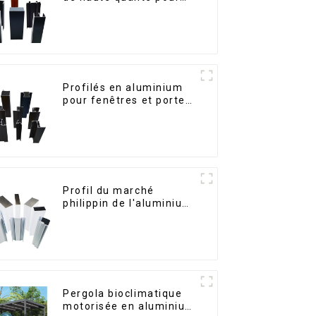
portes et fenêtres sur
le marché bolivien
Profilés en aluminium
pour fenêtres et portes,
destinés au marché
sud-africain
Profil du marché
philippin de l'aluminium
pour fenêtres et portes
Pergola bioclimatique
motorisée en aluminium