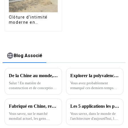
Clôture d'intimité
moderne en
aluminium, sécurité
de haute qualité,
montage facile
Blog Associé
De la Chine au monde, la meilleure qualité d'extrusion d'aluminium domine le marché mondial
Explorer la polyvalence des profilés en aluminium : un guide complet sur les applications et l'innovation
Salut ! En matière de
Vous avez probablement
construction et de conception,
remarqué ces derniers temps
l'extrusion d'aluminium est
que les secteurs de la
devenue un acteur
construction et de la
incontournable, et devinez
fabrication se tournent de plus
Fabriqué en Chine, reconnu dans le monde entier : l’excellence des boîtiers en aluminium extrudé
Les 5 applications les plus innovantes des meilleurs profilés en aluminium dans l'architecture moderne
quoi ? La Chine est à la pointe
en plus vers l'utilisation de
du secteur.
matériaux nouveaux et
Vous savez, sur le marché
Vous savez, dans le monde de
innovants.
mondial actuel, les gens
l'architecture d'aujourd'hui, les
recherchent vraiment des
profilés en aluminium