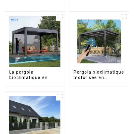
portes, destinés au
fenêtres et portes,
marché sud-africain
série 6000,
disponibles sur le
marché péruvien
La pergola
Pergola bioclimatique
bioclimatique en
motorisée en
aluminium avec toit à
aluminium à lames
lames orientables
orientables,
étanche peut être
dimensions sur
retournée
mesure, étanche,
manuellement pour
avec éclairage LED
une utilisation sur
pour terrasse
terrasse extérieure.
extérieure