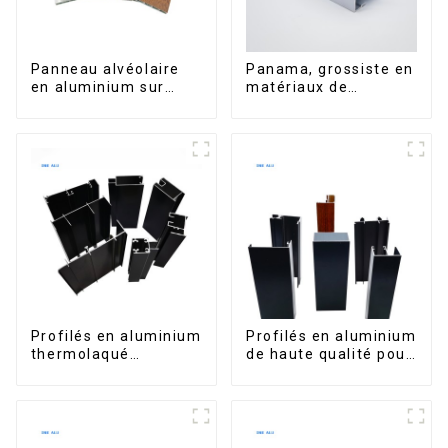
Panneau alvéolaire
Panama, grossiste en
en aluminium sur
matériaux de
mesure pour la
construction, profilés
rénovation et la
en aluminium pour
construction
portes et fenêtres
intérieures
Profilés en aluminium
Profilés en aluminium
thermolaqué
de haute qualité pour
dominicains pour
portes et fenêtres
portes et fenêtres
sur le marché bolivien