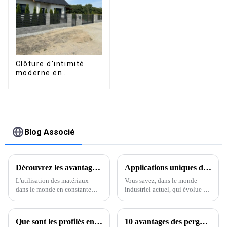
terrasse extérieure.
Clôture d'intimité
moderne en
aluminium, sécurité
de haute qualité,
montage facile
Blog Associé
Découvrez les avantages de l'aluminium extrudé pour les fournisseurs mondiaux
Applications uniques des meilleurs profilés en aluminium : une transformation des industries à l’échelle mondiale
L'utilisation des matériaux
Vous savez, dans le monde
dans le monde en constante
industriel actuel, qui évolue à
évolution de la construction et
un rythme effréné, les profilés
du design a des impacts directs
en aluminium font vraiment
sur la fonctionnalité,
sensation dans divers secteurs,
Que sont les profilés en aluminium extrudé et pourquoi sont-ils essentiels à la fabrication moderne ?
10 avantages des pergolas à lames orientables : agrandissez votre espace extérieur et augmentez votre retour sur investissement de 30 %.
l'esthétique et la durabilité.
de la construction à