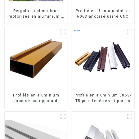
Pergola bioclimatique
Profilé en U en aluminium
motorisée en aluminium à
6063 anodisé usiné CNC
lames orientables,
dimensions sur mesure,
étanche, avec éclairage
LED pour terrasse
extérieure
Profilés en aluminium
Profilé en aluminium 6063-
anodisé pour placard,
T5 pour fenêtres et portes
armoire, armoire de
cuisine, poignée en verre