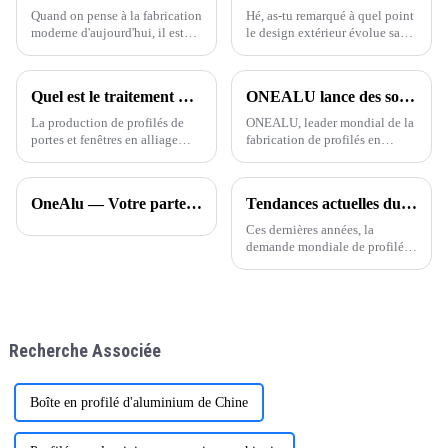
l'automobile.
Quand on pense à la fabrication
Hé, as-tu remarqué à quel point
moderne d'aujourd'hui, il est
le design extérieur évolue sans
difficile de ne pas se rendre
cesse ? Dernièrement, la
compte à quel point les profilés
pergola à lames orientables a
en aluminium extrudé sont
vraiment révolutionné
Quel est le traitement de surface des profilés en aluminium ?
ONEALU lance des solutions de profilés en aluminium 6063-T5 sur mesure pour les marchés sud-américain et africain
devenus importants.
l’aménagement des maisons et
des espaces extérieurs.
La production de profilés de
ONEALU, leader mondial de la
portes et fenêtres en alliage
fabrication de profilés en
d'aluminium se divise en quatre
aluminium, a annoncé
étapes : préparation des lingots,
aujourd'hui le lancement de ses
moulage par extrusion,
solutions de profilés en
OneAlu — Votre partenaire de confiance pour les profilés en aluminium de haute qualité
Tendances actuelles du secteur des profilés en aluminium pour portes et fenêtres
traitement thermique et
aluminium 6063-T5 sur
traitement de surface. Avec
mesure, spécialement conçues
Ces dernières années, la
l'amélioration continue…
pour répondre aux besoins des
demande mondiale de profilés
grossistes et des distributeurs.
en aluminium pour portes et
fenêtres a connu une croissance
remarquable, notamment dans
des régions comme l'Amérique
Recherche Associée
Boîte en profilé d'aluminium de Chine