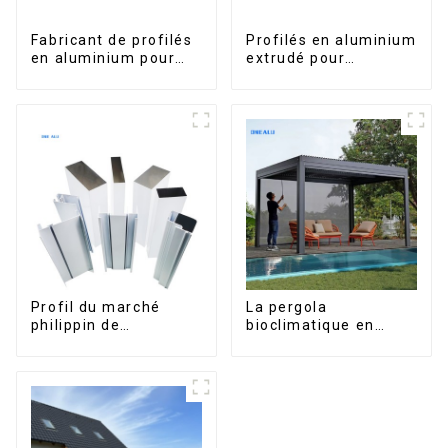
Fabricant de profilés
Profilés en aluminium
en aluminium pour
extrudé pour
fenêtres et portes au
fenêtres et portes,
Kosovo
série 6000,
disponibles sur le
marché péruvien
Profil du marché
La pergola
philippin de
bioclimatique en
l'aluminium pour
aluminium avec toit à
fenêtres et portes
lames orientables
étanche peut être
retournée
manuellement pour
une utilisation sur