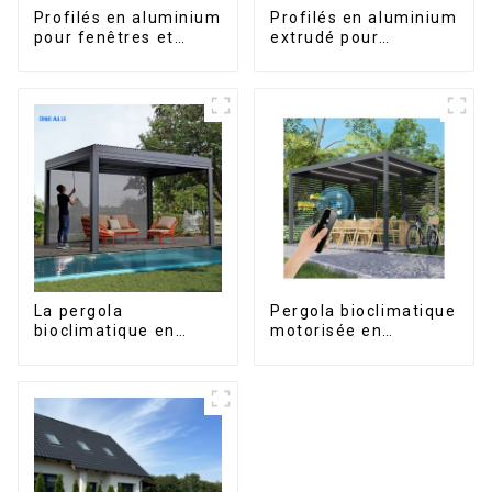
Profilés en aluminium
Profilés en aluminium
pour fenêtres et
extrudé pour
portes, destinés au
fenêtres et portes,
marché sud-africain
série 6000,
disponibles sur le
marché péruvien
La pergola
Pergola bioclimatique
bioclimatique en
motorisée en
aluminium avec toit à
aluminium à lames
lames orientables
orientables,
étanche peut être
dimensions sur
retournée
mesure, étanche,
manuellement pour
avec éclairage LED
une utilisation sur
pour terrasse
terrasse extérieure.
extérieure