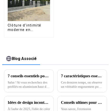
Clôture d'intimité
moderne en
aluminium, sécurité
de haute qualité,
montage facile
Blog Associé
7 conseils essentiels pour optimiser la conductivité thermique de l'aluminium pour les acheteurs internationaux
7 caractéristiques essentielles du meilleur kit de pergola à toit à lames orientables que vous devez connaître
Salut ! Si vous recherchez des
Ces derniers temps, on observe
profilés en aluminium haut de
un véritable engouement pour
gamme, il est primordial de
les espaces de vie extérieurs, et
bien comprendre la
le kit de pergola à toit à lames
conductivité thermique de
orientables est en train de
Idées de design incontournables pour une pergola de piscine en 2025
Conseils ultimes pour maîtriser les techniques d'extrusion de l'aluminium
l'aluminium.
devenir un choix
incontournable pour les
À l'aube de 2025, l'idée de créer
Vous savez, l'extrusion