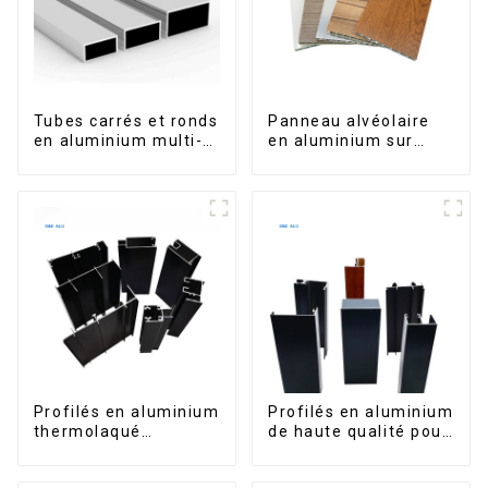
Tubes carrés et ronds
Panneau alvéolaire
en aluminium multi-
en aluminium sur
usages
mesure pour la
rénovation et la
construction
intérieures
Profilés en aluminium
Profilés en aluminium
thermolaqué
de haute qualité pour
dominicains pour
portes et fenêtres
portes et fenêtres
sur le marché bolivien