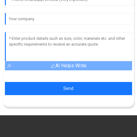
AI Helps Write
Send