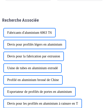
construction et de la
pergolas en aluminium haut de
fabrication aux transports et
gamme ONEALU sont la
aux biens de consommation.
solution idéale pour sublimer
Leur polyvalence, leur
villas, hôtels, jardins et projets
Recherche Associée
durabilité et leur légèreté en
commerciaux.
font des atouts majeurs.
Fabricants d'aluminium 6063 T6
Devis pour profilés légers en aluminium
Devis pour la fabrication par extrusion
Usine de tubes en aluminium extrudé
Profilé en aluminium brossé de Chine
Exportateur de profilés de portes en aluminium
Devis pour les profilés en aluminium à rainure en T