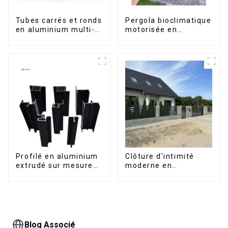
Tubes carrés et ronds
Pergola bioclimatique
en aluminium multi-
motorisée en
usages
aluminium à lames
orientables,
dimensions sur
mesure, étanche,
avec éclairage LED
pour terrasse
extérieure
Profilé en aluminium
Clôture d'intimité
extrudé sur mesure
moderne en
pour le marché de
aluminium, sécurité
Saint-Vincent
de haute qualité,
montage facile
Blog Associé