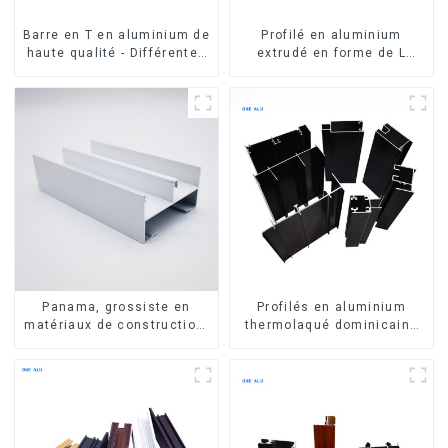
Barre en T en aluminium de
Profilé en aluminium
haute qualité - Différentes
extrudé en forme de L
tailles disponibles
usiné CNC 6063, cornière
en aluminium
Panama, grossiste en
Profilés en aluminium
matériaux de construction,
thermolaqué dominicains
profilés en aluminium pour
pour portes et fenêtres
portes et fenêtres