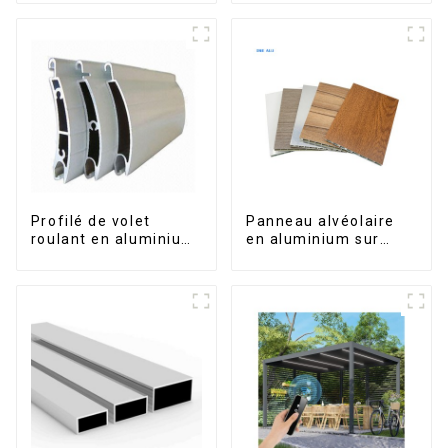
marché sud-africain
série 6000,
disponibles sur le
marché péruvien
Profilé de volet
Panneau alvéolaire
roulant en aluminium
en aluminium sur
de qualité supérieure
mesure pour la
pour la sécurité et
rénovation et la
l'isolation
construction
intérieures