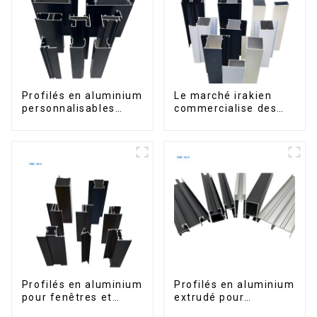
Profilés en aluminium
Le marché irakien
personnalisables
commercialise des
d'Éthiopie pour
profilés en aluminium
maisons et bâtiments
pour fenêtres et
portes.
Profilés en aluminium
Profilés en aluminium
pour fenêtres et
extrudé pour
portes, destinés au
fenêtres et portes,