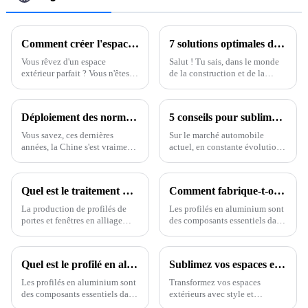
Comment créer l'espace extérieur de vos rêves avec une pergola résidentielle
7 solutions optimales de profilés en aluminium pour améliorer l'efficacité de votre projet
Vous rêvez d'un espace
Salut ! Tu sais, dans le monde
extérieur parfait ? Vous n'êtes
de la construction et de la
pas seul : de nombreux
fabrication, qui évolue si
propriétaires ont cette idée en
rapidement, les profilés en
tête. L'une des façons les plus
aluminium sont vraiment
Déploiement des normes mondiales : les profilés en aluminium chinois dominent le marché mondial
5 conseils pour sublimer l'esthétique de votre véhicule grâce aux toits ouvrants électriques rétractables : tendances du marché 2023 dévoilées
astucieuses de transformer
devenus un élément
complètement votre espace
révolutionnaire.
Vous savez, ces dernières
Sur le marché automobile
extérieur est d'aménager votre
années, la Chine s'est vraiment
actuel, en constante évolution,
jardin.
fait un nom dans le secteur des
rendre un véhicule plus
profilés en aluminium. Elle a
attrayant est primordial si l'on
bouleversé le marché mondial.
veut capter l'attention des
Quel est le traitement de surface des profilés en aluminium ?
Comment fabrique-t-on des profilés en aluminium ?
acheteurs les plus exigeants.
La production de profilés de
Les profilés en aluminium sont
portes et fenêtres en alliage
des composants essentiels dans
d'aluminium se divise en quatre
de nombreuses applications,
étapes : préparation des lingots,
allant de la construction et de
moulage par extrusion,
l'automobile à l'électronique et
Quel est le profilé en aluminium le plus courant ?
Sublimez vos espaces extérieurs avec les pergolas en aluminium haut de gamme ONEALU
traitement thermique et
au mobilier. Le processus de
traitement de surface. Avec
fabrication des profilés en
Les profilés en aluminium sont
Transformez vos espaces
l'amélioration continue…
aluminium
des composants essentiels dans
extérieurs avec style et
de nombreux secteurs, de la
fonctionnalité durable. Les