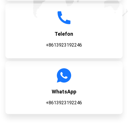
Telefon
+8613923192246
WhatsApp
+8613923192246